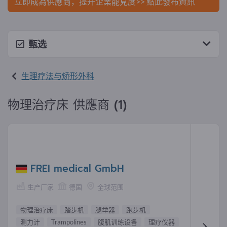
立即成為供應商，提升企業能見度>> 點此發布資訊
甄选
生理疗法与矫形外科
物理治疗床 供應商 (1)
FREI medical GmbH
生产厂家
德国
全球范围
物理治疗床
踏步机
腿举器
跑步机
测力计
Trampolines
腹肌训练设备
理疗仪器