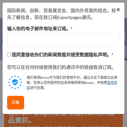
出口商
1
×
国际新闻、创新、贸易展览会、国内外贸易的组合。抢
制造商
1
先了解信息，现在就订阅Exportpages通讯。
物理治疗床 – 查找制造商和供应商
输入你的电子邮件地址来订阅。
出口商
制造商
1
1
我同意接收你们的新闻简报并接受数据隐私声明。
Exportpages
您可以在任何时候使用我们的通讯中的链接取消订阅。
医学与实验室
生理疗法与矫形外科
物理治疗床
我们使用Brevo作为我们的营销平台。通过点击下面提交此表
格，您承认您所提供的信息将被转移到Brevo，并按照
使用条
款
进行处理。
在Exportpages免費刊登廣告！
需求 – 供應 – 二手商品 – 商業聯繫 >> 由此開始
订阅
在Exportpages上發布您的公司與產
品資訊。