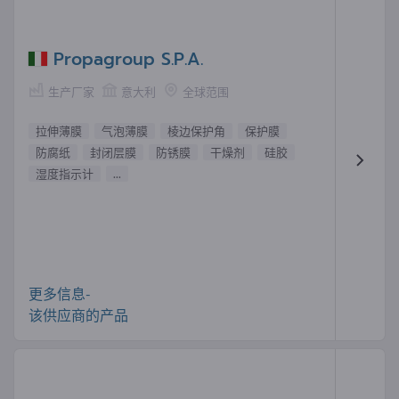
Propagroup S.P.A.
生产厂家
意大利
全球范围
拉伸薄膜
气泡薄膜
棱边保护角
保护膜
防腐纸
封闭层膜
防锈膜
干燥剂
硅胶
湿度指示计
...
更多信息-
该供应商的产品