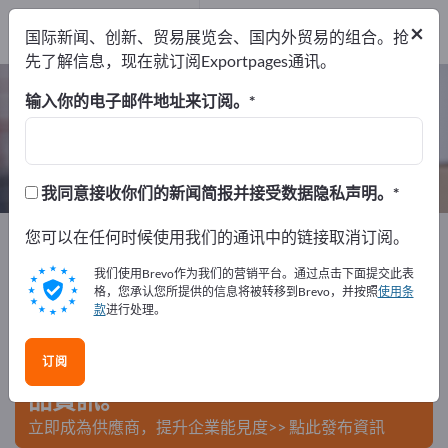
出口商
4
×
国际新闻、创新、贸易展览会、国内外贸易的组合。抢
制造商
4
先了解信息，现在就订阅Exportpages通讯。
拉伸薄膜 – 查找制造商和供应商
输入你的电子邮件地址来订阅。
出口商
制造商
4
4
我同意接收你们的新闻简报并接受数据隐私声明。
Exportpages
您可以在任何时候使用我们的通讯中的链接取消订阅。
运输与包装
包装材料
拉伸薄膜
我们使用Brevo作为我们的营销平台。通过点击下面提交此表
在Exportpages免費刊登廣告！
格，您承认您所提供的信息将被转移到Brevo，并按照
使用条
款
进行处理。
需求 – 供應 – 二手商品 – 商業聯繫 >> 由此開始
订阅
在Exportpages上發布您的公司與產
品資訊。
立即成為供應商，提升企業能見度>> 點此發布資訊