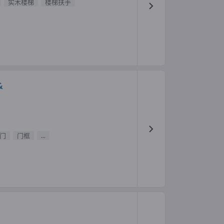
实木楼梯
楼梯扶手
&
门
门框
...