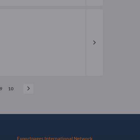
9
10
Exportpages International Network