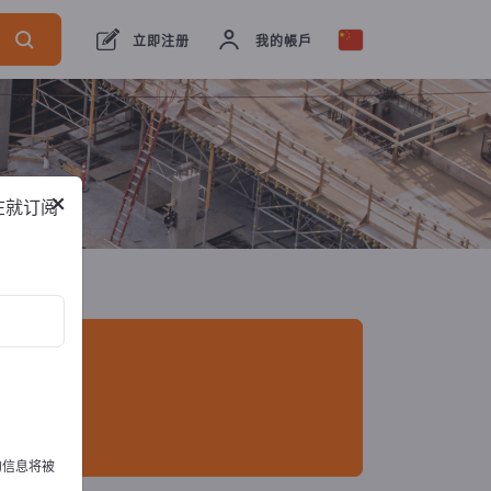
口商
93
制造商
88
经销商
5
立即注册
我的帳戶
×
在就订阅
的信息将被