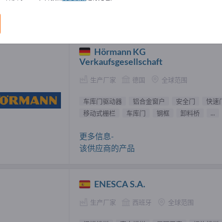
 供應商 (94)
Hörmann KG
Verkaufsgesellschaft
生产厂家
德国
全球范围
车库门驱动器
铝合金窗户
安全门
快速
移动式栅栏
车库门
钢框
卸料桥
...
更多信息-
该供应商的产品
ENESCA S.A.
生产厂家
西班牙
全球范围