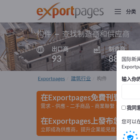
分类
构件 – 查找制造商和供应商
出口商
制造商
93
88
国际新
Export
Exportpages
建筑行业
构件
输入你
在Exportpages免費刊登廣告
需求 – 供應 – 二手商品 – 商業聯繫 >> 由此開
我同
在Exportpages上發布您
您可以
立即成為供應商，提升企業能見度>> 點此發