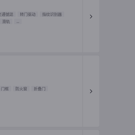
交通號誌
转门驱动
指纹识别器
滑轨
...
门框
防火窗
折叠门