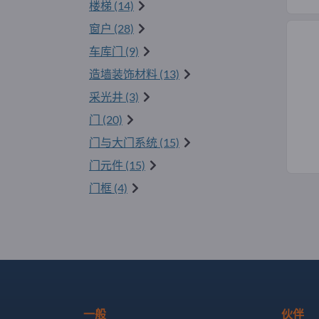
楼梯 (14)
窗户 (28)
车库门 (9)
造墙装饰材料 (13)
采光井 (3)
门 (20)
门与大门系统 (15)
门元件 (15)
门框 (4)
一般
伙伴