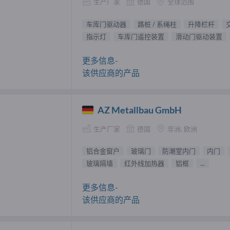
生产厂家
德国
全球范围
车库门驱动器
路桩 / 系绳柱
升降栏杆
指示灯
车库门遥控装置
滑动门驱动装置
更多信息-
该供应商的产品
AZ Metallbau GmbH
生产厂家
德国
非洲, 欧洲
铝合金窗户
玻璃门
防潮室内门
内门
玻璃隔墙
红外线加热器
铝框
...
更多信息-
该供应商的产品