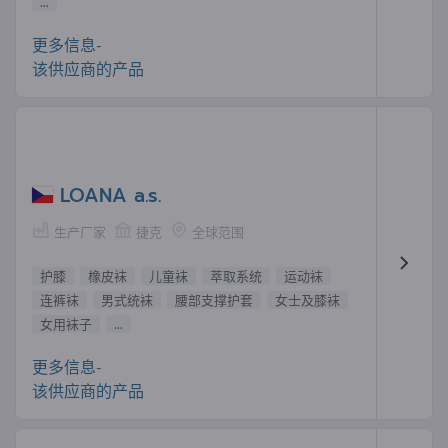
...
更多信息-
该供应商的产品
LOANA a.s.
生产厂家
捷克
全球范围
护膝
橡皮袜
儿童袜
萃取系统
运动袜
连裤袜
男式统袜
腰部支撑护套
女士及膝袜
女用袜子
...
更多信息-
该供应商的产品