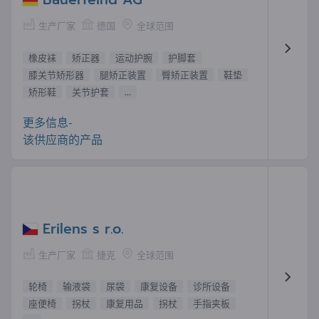
生产厂家
德国
全球范围
橡皮袜
矫正器
运动护腕
护脚套
膝关节矫形器
腿矫正装置
臀矫正装置
鞋垫
矫形鞋
关节护套
...
更多信息-
该供应商的产品
Erilens s r.o.
生产厂家
捷克
全球范围
轮椅
输液袋
尿袋
康复设备
诊所设备
座便椅
拐杖
康复用品
拐杖
手指夹板