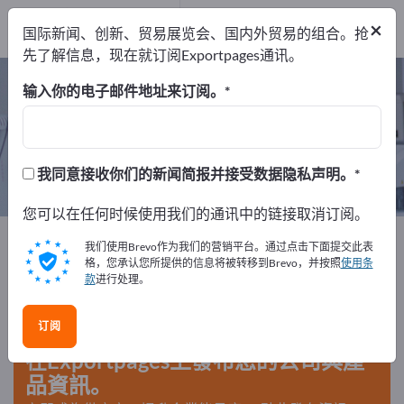
制造商
14
×
国际新闻、创新、贸易展览会、国内外贸易的组合。抢
经销商
1
先了解信息，现在就订阅Exportpages通讯。
生理疗法与矫形外科 – 查找制造商和供
输入你的电子邮件地址来订阅。
应商
出口商
制造商
经销商
我同意接收你们的新闻简报并接受数据隐私声明。
15
14
1
您可以在任何时候使用我们的通讯中的链接取消订阅。
Exportpages
医学与实验室
生理疗法与矫形外科
我们使用Brevo作为我们的营销平台。通过点击下面提交此表
格，您承认您所提供的信息将被转移到Brevo，并按照
使用条
款
进行处理。
在Exportpages免費刊登廣告！
需求 – 供應 – 二手商品 – 商業聯繫 >> 由此開始
订阅
在Exportpages上發布您的公司與產
品資訊。