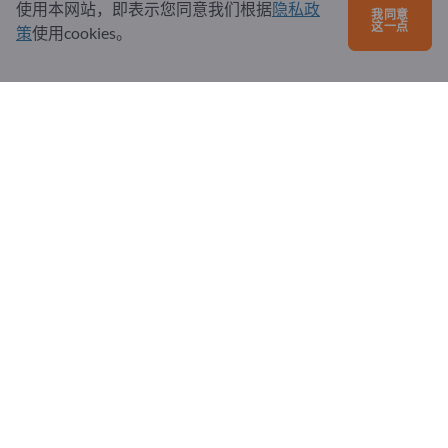
使用本网站，即表示您同意我们根据
隐私政
我同意
问题和回答
这一点
策
使用cookies。
我们提供的服务
关于我们
给Exportpages发送消息
Exportpages International Network
Exportpages International GmbH
Becker-Göring-Straße 15
76307 Karlsbad
Germany
Copyright © 2026 Exportpages International GmbH. All
Rights Reserved.