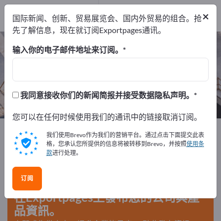
出口商
2
×
国际新闻、创新、贸易展览会、国内外贸易的组合。抢
制造商
2
先了解信息，现在就订阅Exportpages通讯。
Bowling Alleys – 查找制造商和供应
输入你的电子邮件地址来订阅。
商
出口商
制造商
我同意接收你们的新闻简报并接受数据隐私声明。
2
2
您可以在任何时候使用我们的通讯中的链接取消订阅。
Exportpages
体育和休闲
体育设施
Bowling Alleys
我们使用Brevo作为我们的营销平台。通过点击下面提交此表
格，您承认您所提供的信息将被转移到Brevo，并按照
使用条
款
进行处理。
在Exportpages免費刊登廣告！
需求 – 供應 – 二手商品 – 商業聯繫 >> 由此開始
订阅
在Exportpages上發布您的公司與產
品資訊。