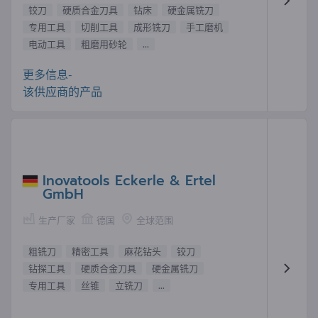
铰刀
硬质合金刀具
钻床
硬金属铣刀
专用工具
切削工具
成形铣刀
手工磨机
电动工具
粗磨用砂轮
...
更多信息-
该供应商的产品
Inovatools Eckerle & Ertel
GmbH
生产厂家
德国
全球范围
粗铣刀
精密工具
麻花钻头
铰刀
钻探工具
硬质合金刀具
硬金属铣刀
专用工具
丝锥
立铣刀
...