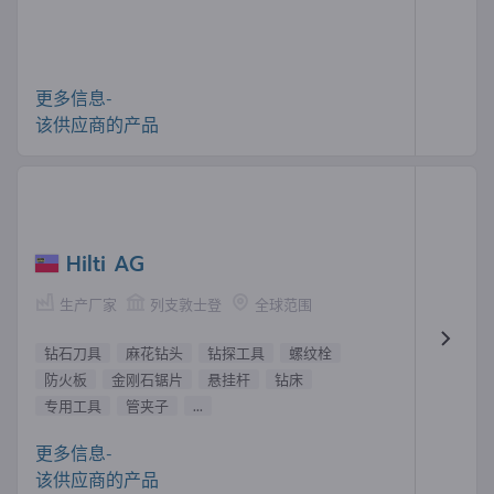
更多信息-
该供应商的产品
Hilti AG
生产厂家
列支敦士登
全球范围
钻石刀具
麻花钻头
钻探工具
螺纹栓
防火板
金刚石锯片
悬挂杆
钻床
专用工具
管夹子
...
更多信息-
该供应商的产品