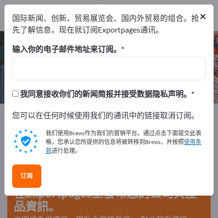
出口商
4
×
国际新闻、创新、贸易展览会、国内外贸易的组合。抢
制造商
4
先了解信息，现在就订阅Exportpages通讯。
粗铣刀 – 查找制造商和供应商
输入你的电子邮件地址来订阅。
出口商
制造商
4
4
我同意接收你们的新闻简报并接受数据隐私声明。
Exportpages
您可以在任何时候使用我们的通讯中的链接取消订阅。
机器和设备
机床
铣床
铣削工具
粗铣刀
我们使用Brevo作为我们的营销平台。通过点击下面提交此表
格，您承认您所提供的信息将被转移到Brevo，并按照
使用条
款
进行处理。
在Exportpages免費刊登廣告！
需求 – 供應 – 二手商品 – 商業聯繫 >> 由此開始
订阅
在Exportpages上發布您的公司與產
品資訊。