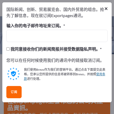
制造商
1
×
国际新闻、创新、贸易展览会、国内外贸易的组合。抢
经销商
1
先了解信息，现在就订阅Exportpages通讯。
轮椅 – 查找制造商和供应商
输入你的电子邮件地址来订阅。
出口商
制造商
经销商
2
1
1
我同意接收你们的新闻简报并接受数据隐私声明。
Exportpages
您可以在任何时候使用我们的通讯中的链接取消订阅。
医学与实验室
生理疗法与矫形外科
轮椅
我们使用Brevo作为我们的营销平台。通过点击下面提交此表
格，您承认您所提供的信息将被转移到Brevo，并按照
使用条
款
进行处理。
在Exportpages免費刊登廣告！
需求 – 供應 – 二手商品 – 商業聯繫 >> 由此開始
订阅
在Exportpages上發布您的公司與產
品資訊。