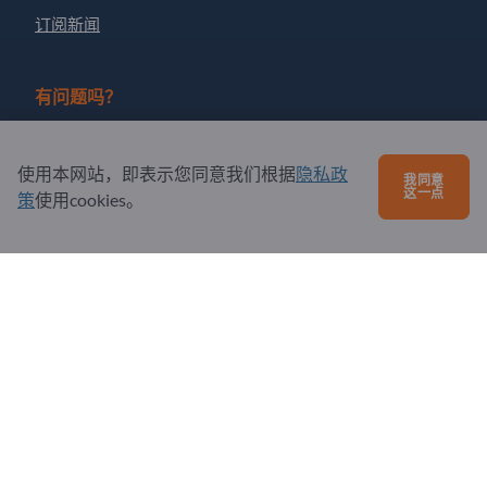
订阅新闻
有问题吗？
问题和回答
使用本网站，即表示您同意我们根据
隐私政
我同意
我们提供的服务
这一点
策
使用cookies。
关于我们
给Exportpages发送消息
Exportpages International Network
Exportpages International GmbH
Becker-Göring-Straße 15
76307 Karlsbad
Germany