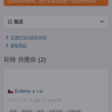
立即成為供應商，提升企業能見度>> 點此發布資訊
甄选
生理疗法与矫形外科
康复用品
轮椅 供應商 (2)
Erilens s r.o.
生产厂家
捷克
全球范围
轮椅
输液袋
尿袋
康复设备
诊所设备