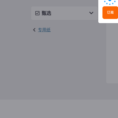
吸墨
甄选
订阅
专用纸