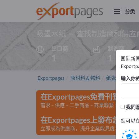
分类
吸墨水纸 – 查找制造商和供应
出口商
制造商
1
1
国际新
Export
Exportpages
原材料＆物料
纸张
专用纸
输入你
在Exportpages免費刊登廣告
需求 – 供應 – 二手商品 – 商業聯繫 >> 由此開
我同
在Exportpages上發布您
您可以
立即成為供應商，提升企業能見度>> 點此發