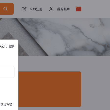
出口商
1
制造商
1
立即注册
我的帳戶
×
在就订阅
的信息将被