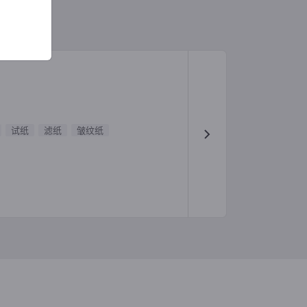
试纸
滤纸
皱纹纸