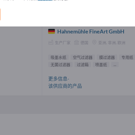
水纸 供應商 (1)
Hahnemühle FineArt GmbH
生产厂家
德国
亚洲, 非洲, 欧洲
吸墨水纸
空气过滤器
膜过滤器
专用纸
无菌过滤器
过滤箱
喷墨纸
...
更多信息-
该供应商的产品