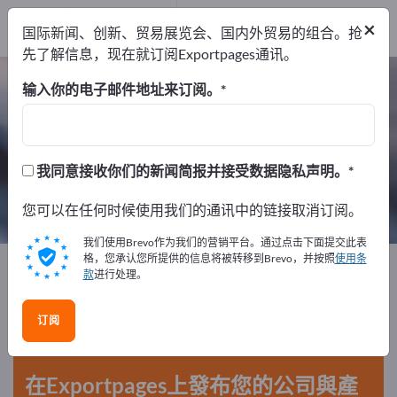
经销商
25
×
国际新闻、创新、贸易展览会、国内外贸易的组合。抢
服务提供商
3
先了解信息，现在就订阅Exportpages通讯。
化学和制药 – 查找制造商和供应商
输入你的电子邮件地址来订阅。
出口商
制造商
经销商
277
249
25
我同意接收你们的新闻简报并接受数据隐私声明。
服务提供商
3
您可以在任何时候使用我们的通讯中的链接取消订阅。
我们使用Brevo作为我们的营销平台。通过点击下面提交此表
格，您承认您所提供的信息将被转移到Brevo，并按照
使用条
Exportpages
化学和制药
款
进行处理。
在Exportpages免費刊登廣告！
订阅
需求 – 供應 – 二手商品 – 商業聯繫 >> 由此開始
在Exportpages上發布您的公司與產