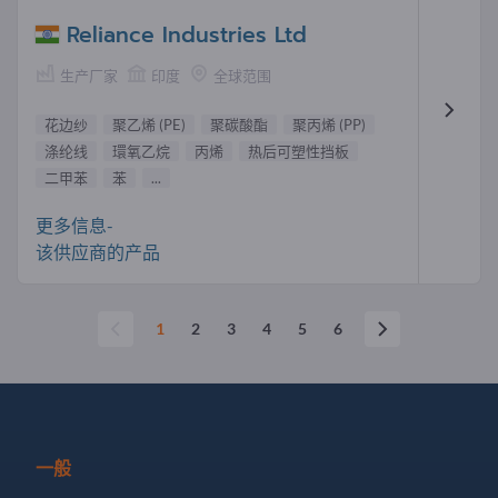
Reliance Industries Ltd
生产厂家
印度
全球范围
花边纱
聚乙烯 (PE)
聚碳酸酯
聚丙烯 (PP)
涤纶线
環氧乙烷
丙烯
热后可塑性挡板
二甲苯
苯
...
更多信息-
该供应商的产品
1
2
3
4
5
6
一般