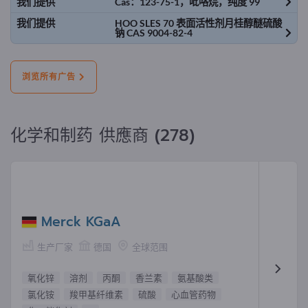
我们提供
Cas：123-75-1，吡咯烷，纯度 99
我们提供
HOO SLES 70 表面活性剂月桂醇醚硫酸
钠 CAS 9004-82-4
浏览所有广告
化学和制药 供應商 (278)
Merck KGaA
生产厂家
德国
全球范围
氧化锌
溶剂
丙酮
香兰素
氨基酸类
氯化铵
羧甲基纤维素
硫酸
心血管药物