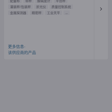
配量称
带秤
酸碱度计
平台秤
灌装秤/包装秤
折光仪
质量控制系统
金属探测器
精密秤
工业天平
...
更多信息-
该供应商的产品