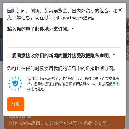
出口商
2
×
国际新闻、创新、贸易展览会、国内外贸易的组合。抢
制造商
2
先了解信息，现在就订阅Exportpages通讯。
配量称 – 查找制造商和供应商
输入你的电子邮件地址来订阅。
出口商
制造商
2
2
我同意接收你们的新闻简报并接受数据隐私声明。
Exportpages
您可以在任何时候使用我们的通讯中的链接取消订阅。
机器和设备
剂量技术
配量称
我们使用Brevo作为我们的营销平台。通过点击下面提交此表
在Exportpages免費刊登廣告！
格，您承认您所提供的信息将被转移到Brevo，并按照
使用条
款
进行处理。
需求 – 供應 – 二手商品 – 商業聯繫 >> 由此開始
订阅
在Exportpages上發布您的公司與產
品資訊。
立即成為供應商，提升企業能見度>> 點此發布資訊