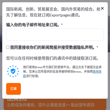
出口商
4
×
国际新闻、创新、贸易展览会、国内外贸易的组合。抢
制造商
4
先了解信息，现在就订阅Exportpages通讯。
液压油 – 查找制造商和供应商
输入你的电子邮件地址来订阅。
出口商
制造商
4
4
我同意接收你们的新闻简报并接受数据隐私声明。
Exportpages
您可以在任何时候使用我们的通讯中的链接取消订阅。
化学和制药
矿物油制品
液压油
我们使用Brevo作为我们的营销平台。通过点击下面提交此表
在Exportpages免費刊登廣告！
格，您承认您所提供的信息将被转移到Brevo，并按照
使用条
款
进行处理。
需求 – 供應 – 二手商品 – 商業聯繫 >> 由此開始
订阅
在Exportpages上發布您的公司與產
品資訊。
立即成為供應商，提升企業能見度>> 點此發布資訊