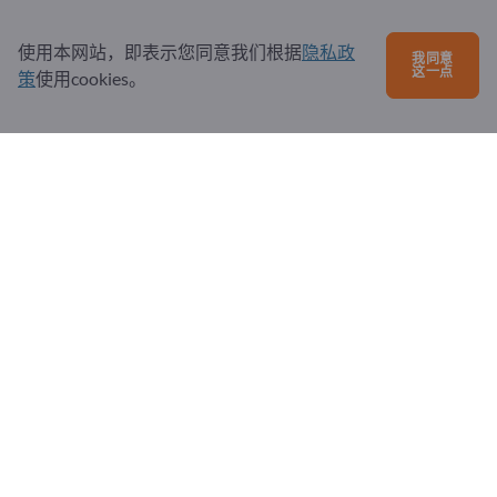
考虑认证和质量标准：
ISO 9001（质量管理体系）是高标准的标志。
使用本网站，即表示您同意我们根据
隐私政
我同意
审查实验室分析报告和测试报告，以确保润滑油符合
这一点
策
使用cookies。
规定的技术指标。
确保实施定期质量控制并记录批号，以保障质量并实
现可追溯性。
在环境敏感区域，应考虑使用可生物降解或环保型液
压油（HEES、HETG）。
同时应考虑废油处置的回收计划及可持续的包装解决
方案。
采购液压油时，必须仔细评估技术要求、经济因素、储存条
件以及供应商的质量。正确选择液压油不仅影响设备性能，
还影响维护周期、运营成本和环境影响。一个规划周密的采
购流程有助于长期降低成本并优化设备可靠性。
液压油可从多家供应商处采购。您可以在
Exportpages上
找
到来自全球各地的液压油制造商和供应商的全面信息。