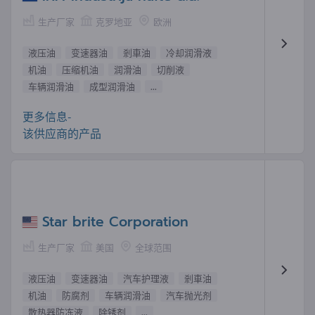
生产厂家
克罗地亚
欧洲
液压油
变速器油
剎車油
冷却润滑液
机油
压缩机油
润滑油
切削液
车辆润滑油
成型润滑油
...
更多信息-
该供应商的产品
Star brite Corporation
生产厂家
美国
全球范围
液压油
变速器油
汽车护理液
剎車油
机油
防腐剂
车辆润滑油
汽车抛光剂
散热器防冻液
除锈剂
...