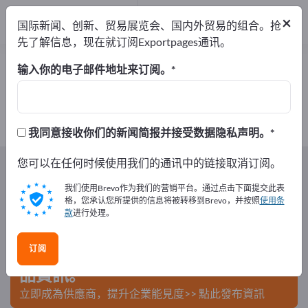
出口商
2
×
国际新闻、创新、贸易展览会、国内外贸易的组合。抢
制造商
2
先了解信息，现在就订阅Exportpages通讯。
锯末 – 查找制造商和供应商
输入你的电子邮件地址来订阅。
出口商
制造商
2
2
我同意接收你们的新闻简报并接受数据隐私声明。
Exportpages
您可以在任何时候使用我们的通讯中的链接取消订阅。
农林业
厩舍设施
畜牧垫
锯末
我们使用Brevo作为我们的营销平台。通过点击下面提交此表
在Exportpages免費刊登廣告！
格，您承认您所提供的信息将被转移到Brevo，并按照
使用条
款
进行处理。
需求 – 供應 – 二手商品 – 商業聯繫 >> 由此開始
订阅
在Exportpages上發布您的公司與產
品資訊。
立即成為供應商，提升企業能見度>> 點此發布資訊