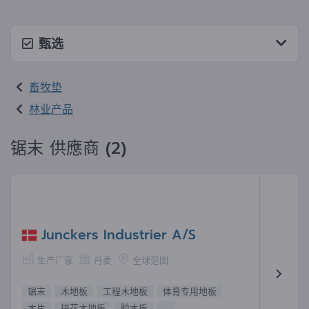
甄选
畜牧垫
林业产品
锯末 供應商 (2)
Junckers Industrier A/S
生产厂家
丹麦
全球范围
锯末
木地板
工程木地板
体育专用地板
木片
拼花木地板
胶木板
...