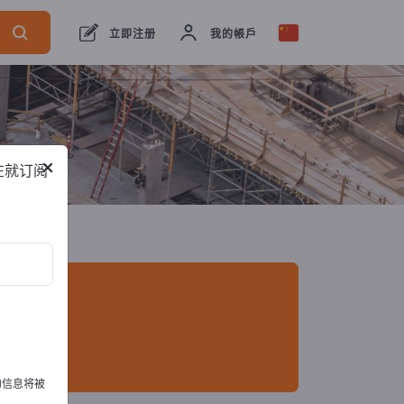
出口商
2
制造商
2
立即注册
我的帳戶
×
在就订阅
的信息将被