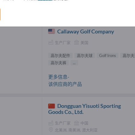
夫配件 供應商 (2)
Callaway Golf Company
生产厂家
美国
高尔夫配件
高尔夫球
Golf Irons
高尔夫
高尔夫裤
...
更多信息-
该供应商的产品
Dongguan Yisuoti Sporting
Goods Co., Ltd.
生产厂家
中国
北美洲, 南美洲, 澳大利亚