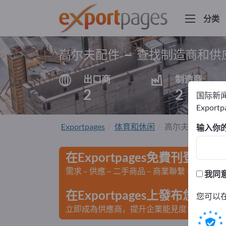
分类
高尔夫配件 – 查找制造商和供
出口商
制造商
2
2
国际新
Export
Exportpages
体育和休闲
高尔夫配件
输入你
在Exportpages免費刊登廣告
需求 – 供應 – 二手商品 – 商業聯繫 >> 由此開
我同
在Exportpages上發布您
您可以
立即成為供應商，提升企業能見度>> 點此發