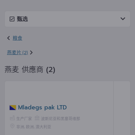
甄选
粮食
燕麦片 (2)
燕麦 供應商 (2)
Mladegs pak LTD
生产厂家
波斯尼亚和黑塞哥维那
非洲, 欧洲, 澳大利亚