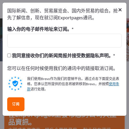
出口商
2
×
国际新闻、创新、贸易展览会、国内外贸易的组合。抢
制造商
2
先了解信息，现在就订阅Exportpages通讯。
气体压缩机 – 查找制造商和供应商
输入你的电子邮件地址来订阅。
出口商
制造商
2
2
我同意接收你们的新闻简报并接受数据隐私声明。
Exportpages
您可以在任何时候使用我们的通讯中的链接取消订阅。
机器和设备
液压与气动技术
压缩机
气体压缩机
我们使用Brevo作为我们的营销平台。通过点击下面提交此表
格，您承认您所提供的信息将被转移到Brevo，并按照
使用条
款
进行处理。
在Exportpages免費刊登廣告！
需求 – 供應 – 二手商品 – 商業聯繫 >> 由此開始
订阅
在Exportpages上發布您的公司與產
品資訊。