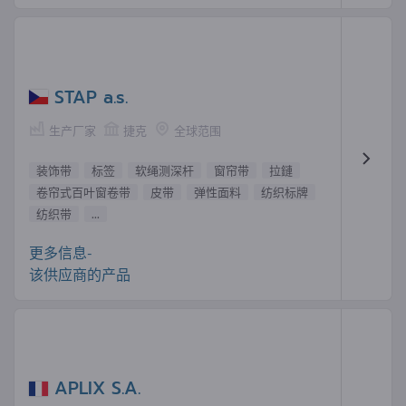
STAP a.s.
生产厂家
捷克
全球范围
装饰带
标签
软绳测深杆
窗帘带
拉鏈
卷帘式百叶窗卷带
皮带
弹性面料
纺织标牌
纺织带
...
更多信息-
该供应商的产品
APLIX S.A.