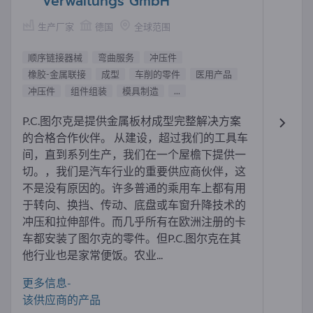
Verwaltungs GmbH
生产厂家
德国
全球范围
顺序链接器械
弯曲服务
冲压件
橡胶-金属联接
成型
车削的零件
医用产品
冲压件
组件组装
模具制造
...
P.C.图尔克是提供金属板材成型完整解决方案
的合格合作伙伴。 从建设，超过我们的工具车
间，直到系列生产，我们在一个屋檐下提供一
切。，我们是汽车行业的重要供应商伙伴，这
不是没有原因的。许多普通的乘用车上都有用
于转向、换挡、传动、底盘或车窗升降技术的
冲压和拉伸部件。而几乎所有在欧洲注册的卡
车都安装了图尔克的零件。但P.C.图尔克在其
他行业也是家常便饭。农业...
更多信息-
该供应商的产品