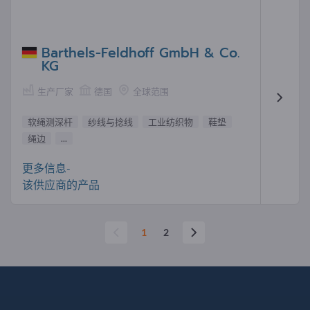
Barthels-Feldhoff GmbH & Co.
KG
生产厂家
德国
全球范围
软绳测深杆
纱线与捻线
工业纺织物
鞋垫
绳边
...
更多信息-
该供应商的产品
1
2