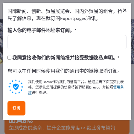
出口商
12
×
国际新闻、创新、贸易展览会、国内外贸易的组合。抢
制造商
12
先了解信息，现在就订阅Exportpages通讯。
駆虫薬 – 查找制造商和供应商
输入你的电子邮件地址来订阅。
出口商
制造商
12
12
我同意接收你们的新闻简报并接受数据隐私声明。
Exportpages
您可以在任何时候使用我们的通讯中的链接取消订阅。
纺织品
服装
駆虫薬
我们使用Brevo作为我们的营销平台。通过点击下面提交此表
在Exportpages免費刊登廣告！
格，您承认您所提供的信息将被转移到Brevo，并按照
使用条
款
进行处理。
需求 – 供應 – 二手商品 – 商業聯繫 >> 由此開始
订阅
在Exportpages上發布您的公司與產
品資訊。
立即成為供應商，提升企業能見度>> 點此發布資訊