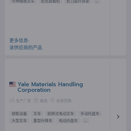
可伸缩臂叉车
轮式装载机
剪刀提升台架
...
更多信息-
该供应商的产品
Yale Materials Handling
Corporation
生产厂家
美国
全球范围
销售设备
叉车
前移式电动叉车
手动托盘车
大型叉车
重型升降车
电动托盘车
...