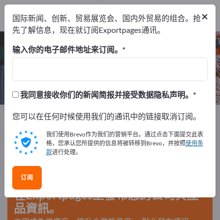
出口商
4
×
国际新闻、创新、贸易展览会、国内外贸易的组合。抢
制造商
4
先了解信息，现在就订阅Exportpages通讯。
销售设备 – 查找制造商和供应商
输入你的电子邮件地址来订阅。
出口商
制造商
4
4
我同意接收你们的新闻简报并接受数据隐私声明。
Exportpages
您可以在任何时候使用我们的通讯中的链接取消订阅。
机器和设备
输送与提升
叉车
销售设备
我们使用Brevo作为我们的营销平台。通过点击下面提交此表
格，您承认您所提供的信息将被转移到Brevo，并按照
使用条
款
进行处理。
在Exportpages免費刊登廣告！
需求 – 供應 – 二手商品 – 商業聯繫 >> 由此開始
订阅
在Exportpages上發布您的公司與產
品資訊。