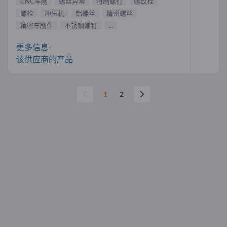
CNC车削
螺丝异常
特制螺钉
螺纹栓
螺栓
冲压机
铝螺丝
精密螺丝
精密车削件
不锈钢螺钉
...
更多信息-
该供应商的产品
1
2