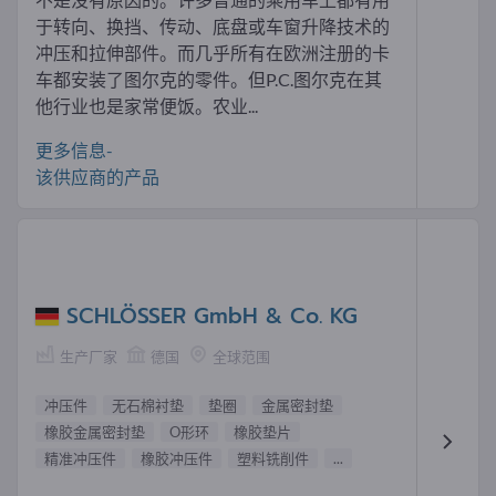
于转向、换挡、传动、底盘或车窗升降技术的
冲压和拉伸部件。而几乎所有在欧洲注册的卡
车都安装了图尔克的零件。但P.C.图尔克在其
他行业也是家常便饭。农业...
更多信息-
该供应商的产品
SCHLÖSSER GmbH & Co. KG
生产厂家
德国
全球范围
冲压件
无石棉衬垫
垫圈
金属密封垫
橡胶金属密封垫
O形环
橡胶垫片
精准冲压件
橡胶冲压件
塑料铣削件
...