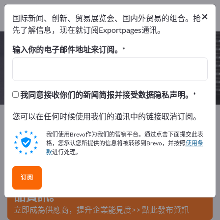
制造商
13
×
国际新闻、创新、贸易展览会、国内外贸易的组合。抢
经销商
1
先了解信息，现在就订阅Exportpages通讯。
冲压件 – 查找制造商和供应商
输入你的电子邮件地址来订阅。
出口商
制造商
经销商
14
13
1
我同意接收你们的新闻简报并接受数据隐私声明。
Exportpages
您可以在任何时候使用我们的通讯中的链接取消订阅。
部件/零件
零部件供应商
冲压件
我们使用Brevo作为我们的营销平台。通过点击下面提交此表
在Exportpages免費刊登廣告！
格，您承认您所提供的信息将被转移到Brevo，并按照
使用条
款
进行处理。
需求 – 供應 – 二手商品 – 商業聯繫 >> 由此開始
订阅
在Exportpages上發布您的公司與產
品資訊。
立即成為供應商，提升企業能見度>> 點此發布資訊