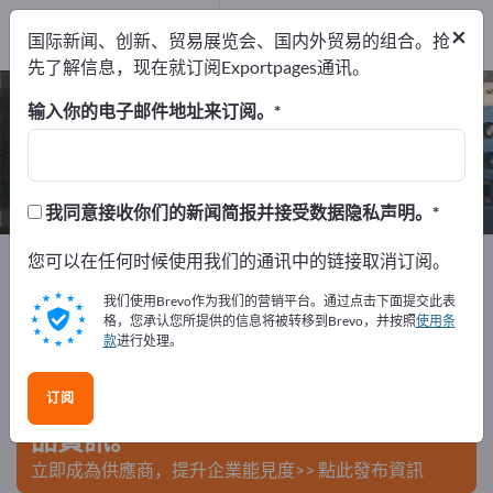
出口商
3
×
国际新闻、创新、贸易展览会、国内外贸易的组合。抢
制造商
3
先了解信息，现在就订阅Exportpages通讯。
低压开关柜 – 查找制造商和供应商
输入你的电子邮件地址来订阅。
出口商
制造商
3
3
我同意接收你们的新闻简报并接受数据隐私声明。
Exportpages
您可以在任何时候使用我们的通讯中的链接取消订阅。
电气工程
开关设备
低压开关柜
我们使用Brevo作为我们的营销平台。通过点击下面提交此表
在Exportpages免費刊登廣告！
格，您承认您所提供的信息将被转移到Brevo，并按照
使用条
款
进行处理。
需求 – 供應 – 二手商品 – 商業聯繫 >> 由此開始
订阅
在Exportpages上發布您的公司與產
品資訊。
立即成為供應商，提升企業能見度>> 點此發布資訊