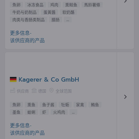
魚卵
冰冻食品
鸡肉
熏鲑鱼
馬鈴薯條
牛奶与奶制品
蛋黃醬
软奶酪
肉类与香肠类制品
腊肠
...
更多信息-
该供应商的产品
Kagerer & Co GmbH
供应商
德国
全球范围
魚卵
熏鱼
鱼子酱
牡蛎
家禽
鲔鱼
墨鱼
蛤蜊
虾
火鸡肉
...
更多信息-
该供应商的产品