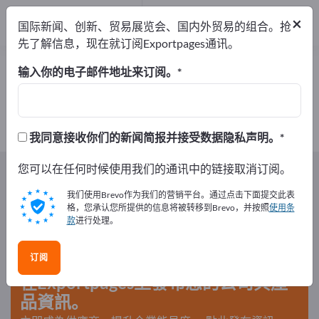
制造商
2
×
国际新闻、创新、贸易展览会、国内外贸易的组合。抢
经销商
1
先了解信息，现在就订阅Exportpages通讯。
魚卵 – 查找制造商和供应商
输入你的电子邮件地址来订阅。
出口商
制造商
经销商
3
2
1
我同意接收你们的新闻简报并接受数据隐私声明。
Exportpages
您可以在任何时候使用我们的通讯中的链接取消订阅。
食品及饮品
鱼类与鱼类制品
鱼罐头
魚卵
我们使用Brevo作为我们的营销平台。通过点击下面提交此表
格，您承认您所提供的信息将被转移到Brevo，并按照
使用条
款
进行处理。
在Exportpages免費刊登廣告！
需求 – 供應 – 二手商品 – 商業聯繫 >> 由此開始
订阅
在Exportpages上發布您的公司與產
品資訊。