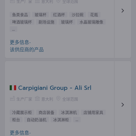
生产厂家
意大利
全球范围
鱼类食品
玻璃杯
红酒杯
沙拉碗
花瓶
啤酒玻璃杯
剧场设施
玻璃杯
水晶玻璃雕像
...
更多信息-
该供应商的产品
Carpigiani Group - Ali Srl
生产厂家
意大利
全球范围
冷藏展示柜
商店装备
冰淇淋机
店铺用家具
柜台
自动奶油机
冰淇淋柜
...
更多信息-