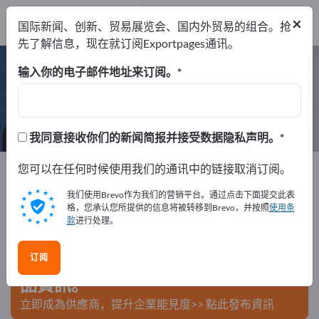
制造商
55
×
国际新闻、创新、贸易展览会、国内外贸易的组合。抢
经销商
2
先了解信息，现在就订阅Exportpages通讯。
酒店与餐厅 – 查找制造商和供应商
输入你的电子邮件地址来订阅。
出口商
制造商
经销商
57
55
2
我同意接收你们的新闻简报并接受数据隐私声明。
Exportpages
您可以在任何时候使用我们的通讯中的链接取消订阅。
公司设备/机构家具
酒店与餐厅
我们使用Brevo作为我们的营销平台。通过点击下面提交此表
在Exportpages免費刊登廣告！
格，您承认您所提供的信息将被转移到Brevo，并按照
使用条
款
进行处理。
需求 – 供應 – 二手商品 – 商業聯繫 >> 由此開始
订阅
在Exportpages上發布您的公司與產
品資訊。
立即成為供應商，提升企業能見度>> 點此發布資訊