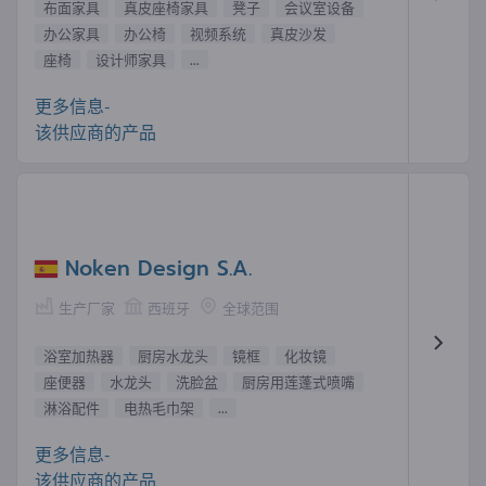
布面家具
真皮座椅家具
凳子
会议室设备
办公家具
办公椅
视频系统
真皮沙发
座椅
设计师家具
...
更多信息-
该供应商的产品
Noken Design S.A.
生产厂家
西班牙
全球范围
浴室加热器
厨房水龙头
镜框
化妆镜
座便器
水龙头
洗脸盆
厨房用莲蓬式喷嘴
淋浴配件
电热毛巾架
...
更多信息-
该供应商的产品