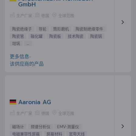
GmbH
生产厂家
德国
全球范围
陶瓷绝缘子
导轮
筒形磨机
陶瓷制绝缘零件
陶瓷管
融化罐
陶瓷板
技术陶瓷
陶瓷锅
坩埚
...
更多信息-
该供应商的产品
Aaronia AG
生产厂家
德国
全球范围
磁场计
频谱分析仪
EMV-测量仪
电磁兼容性屏蔽
屏蔽材料
宽带天线