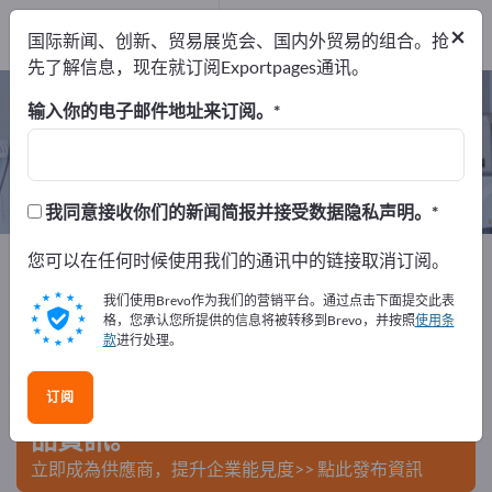
制造商
40
×
国际新闻、创新、贸易展览会、国内外贸易的组合。抢
经销商
1
先了解信息，现在就订阅Exportpages通讯。
实验室需用品 – 查找制造商和供应商
输入你的电子邮件地址来订阅。
出口商
制造商
经销商
41
40
1
我同意接收你们的新闻简报并接受数据隐私声明。
Exportpages
您可以在任何时候使用我们的通讯中的链接取消订阅。
医学与实验室
实验室需用品
我们使用Brevo作为我们的营销平台。通过点击下面提交此表
在Exportpages免費刊登廣告！
格，您承认您所提供的信息将被转移到Brevo，并按照
使用条
款
进行处理。
需求 – 供應 – 二手商品 – 商業聯繫 >> 由此開始
订阅
在Exportpages上發布您的公司與產
品資訊。
立即成為供應商，提升企業能見度>> 點此發布資訊