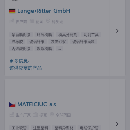
Lange+Ritter GmbH
供应商
德国
德奥瑞
聚氨脂树脂
环氧树脂
模具分离剂
切削工具
硅橡胶
玻璃纤维
装饰砂浆
玻璃纤维面料
丙烯酸树脂
聚酯树脂
...
更多信息-
该供应商的产品
MATEICIUC a.s.
生产厂家
捷克
全球范围
工业软管
注塑塑料
塑料异型材
电缆保护管