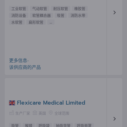
工业软管
气动软管
耐压软管
橡胶管
消防设备
软管耦合器
吸管
消防水带
水软管
扁形软管
...
更多信息-
该供应商的产品
Flexicare Medical Limited
生产厂家
英国
全球范围
吸管
喉镜
呼吸袋
抽吸导管
呼吸面罩