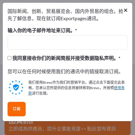
制造商
11
×
国际新闻、创新、贸易展览会、国内外贸易的组合。抢
经销商
3
先了解信息，现在就订阅Exportpages通讯。
工业软管 – 查找制造商和供应商
输入你的电子邮件地址来订阅。
出口商
制造商
经销商
14
11
3
我同意接收你们的新闻简报并接受数据隐私声明。
Exportpages
您可以在任何时候使用我们的通讯中的链接取消订阅。
部件/零件
软管技术
工业软管
我们使用Brevo作为我们的营销平台。通过点击下面提交此表
在Exportpages免費刊登廣告！
格，您承认您所提供的信息将被转移到Brevo，并按照
使用条
款
进行处理。
需求 – 供應 – 二手商品 – 商業聯繫 >> 由此開始
订阅
在Exportpages上發布您的公司與產
品資訊。
立即成為供應商，提升企業能見度>> 點此發布資訊