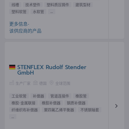
线槽
技术塑件
塑料质压铸件
建筑型材
塑料软管
水软管
...
更多信息-
该供应商的产品
STENFLEX Rudolf Stender
GmbH
生产厂家
德国
全球范围
工业软管
补偿器
管道连接件
橡胶管
橡胶-金属联接
橡胶补偿器
钢质补偿器
纤维织布补偿器
聚四氟乙烯平衡器
不锈钢轴套
...