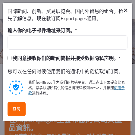
出口商
16
×
国际新闻、创新、贸易展览会、国内外贸易的组合。抢
制造商
16
先了解信息，现在就订阅Exportpages通讯。
洗手间设施 – 查找制造商和供应商
输入你的电子邮件地址来订阅。
出口商
制造商
16
16
我同意接收你们的新闻简报并接受数据隐私声明。
Exportpages
您可以在任何时候使用我们的通讯中的链接取消订阅。
公司设备/机构家具
机场设施
洗手间设施
我们使用Brevo作为我们的营销平台。通过点击下面提交此表
格，您承认您所提供的信息将被转移到Brevo，并按照
使用条
款
进行处理。
在Exportpages免費刊登廣告！
需求 – 供應 – 二手商品 – 商業聯繫 >> 由此開始
订阅
在Exportpages上發布您的公司與產
品資訊。