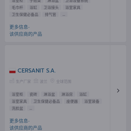
浴室柜
手纸架
淋浴盆
卫浴设备系统
毛巾杆
浴缸
卫浴接头
浴室家具
卫生保健必备品
排气管
...
更多信息-
该供应商的产品
CERSANIT S.A.
生产厂家
波兰
全球范围
浴室柜
瓷砖
淋浴盆
淋浴房
浴缸
浴室家具
卫生保健必备品
座便器
浴室装备
洗脸盆
...
更多信息-
该供应商的产品