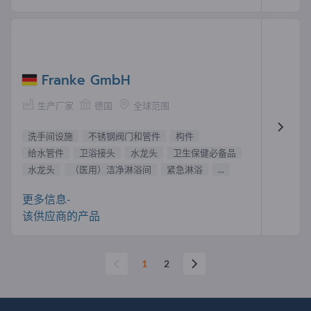
Franke GmbH
生产厂家
德国
全球范围
洗手间设施
不锈钢阀门和管件
构件
给水管件
卫浴接头
水龙头
卫生保健必备品
水龙头
（医用）洁净淋浴间
紧急淋浴
...
更多信息-
该供应商的产品
1
2