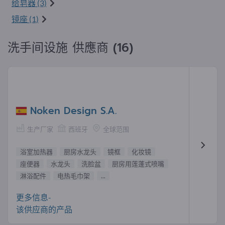
给皂器 (3)
镜座 (1)
洗手间设施 供應商 (16)
Noken Design S.A.
生产厂家
西班牙
全球范围
浴室加热器
厨房水龙头
镜框
化妆镜
座便器
水龙头
洗脸盆
厨房用莲蓬式喷嘴
淋浴配件
电热毛巾架
...
更多信息-
该供应商的产品