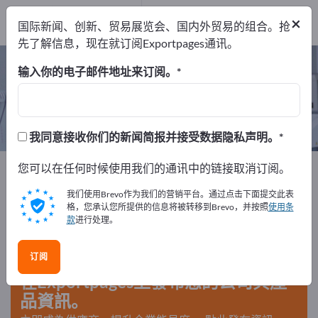
出口商
2
×
国际新闻、创新、贸易展览会、国内外贸易的组合。抢
制造商
2
先了解信息，现在就订阅Exportpages通讯。
口腔镜 – 查找制造商和供应商
输入你的电子邮件地址来订阅。
出口商
制造商
2
2
我同意接收你们的新闻简报并接受数据隐私声明。
Exportpages
您可以在任何时候使用我们的通讯中的链接取消订阅。
医学与实验室
牙科用具
牙科用工具
口腔镜
我们使用Brevo作为我们的营销平台。通过点击下面提交此表
格，您承认您所提供的信息将被转移到Brevo，并按照
使用条
款
进行处理。
在Exportpages免費刊登廣告！
需求 – 供應 – 二手商品 – 商業聯繫 >> 由此開始
订阅
在Exportpages上發布您的公司與產
品資訊。