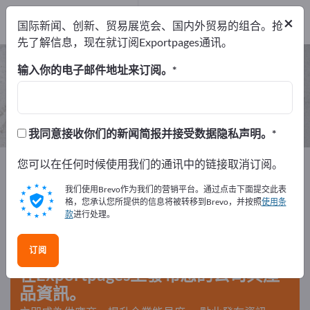
出口商
2
×
国际新闻、创新、贸易展览会、国内外贸易的组合。抢
制造商
2
先了解信息，现在就订阅Exportpages通讯。
理发剪 – 查找制造商和供应商
输入你的电子邮件地址来订阅。
出口商
制造商
2
2
我同意接收你们的新闻简报并接受数据隐私声明。
Exportpages
您可以在任何时候使用我们的通讯中的链接取消订阅。
原材料＆物料
商业消耗品
发廊用品
理发剪
我们使用Brevo作为我们的营销平台。通过点击下面提交此表
格，您承认您所提供的信息将被转移到Brevo，并按照
使用条
款
进行处理。
在Exportpages免費刊登廣告！
需求 – 供應 – 二手商品 – 商業聯繫 >> 由此開始
订阅
在Exportpages上發布您的公司與產
品資訊。