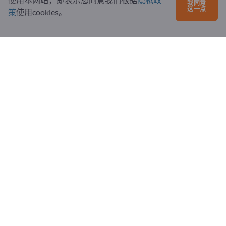
我同意
问题和回答
这一点
策
使用cookies。
我们提供的服务
关于我们
给Exportpages发送消息
Exportpages International Network
Exportpages International GmbH
Becker-Göring-Straße 15
76307 Karlsbad
Germany
Copyright © 2026 Exportpages International GmbH. All
Rights Reserved.