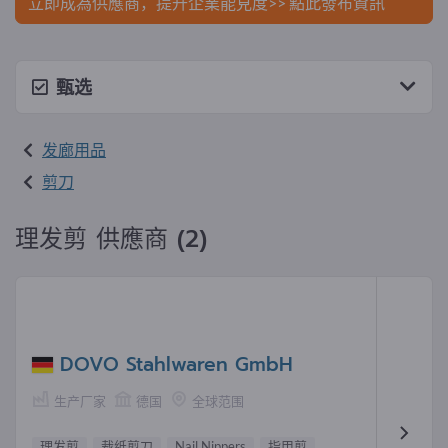
立即成為供應商，提升企業能見度>> 點此發布資訊
甄选
发廊用品
剪刀
理发剪 供應商 (2)
DOVO Stahlwaren GmbH
生产厂家
德国
全球范围
理发剪
裁纸剪刀
Nail Nippers
指甲剪