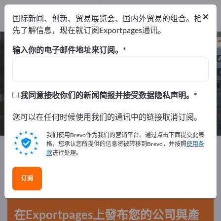
经销商
2
×
国际新闻、创新、贸易展览会、国内外贸易的组合。抢
服务提供商
1
先了解信息，现在就订阅Exportpages通讯。
激光系统 – 查找制造商和供应商
输入你的电子邮件地址来订阅。
出口商
制造商
经销商
27
24
2
我同意接收你们的新闻简报并接受数据隐私声明。
服务提供商
1
您可以在任何时候使用我们的通讯中的链接取消订阅。
我们使用Brevo作为我们的营销平台。通过点击下面提交此表
格，您承认您所提供的信息将被转移到Brevo，并按照
使用条
Exportpages
电气工程
激光技术
激光系统
款
进行处理。
在Exportpages免費刊登廣告！
订阅
需求 – 供應 – 二手商品 – 商業聯繫 >> 由此開始
在Exportpages上發布您的公司與產