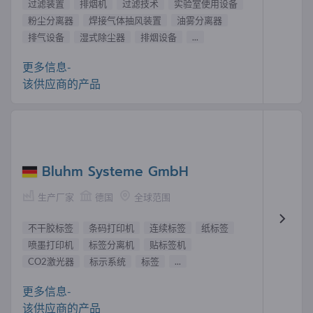
过滤装置
排烟机
过滤技术
实验室使用设备
粉尘分离器
焊接气体抽风装置
油雾分离器
排气设备
湿式除尘器
排烟设备
...
更多信息-
该供应商的产品
Bluhm Systeme GmbH
生产厂家
德国
全球范围
不干胶标签
条码打印机
连续标签
纸标签
喷墨打印机
标签分离机
贴标签机
CO2激光器
标示系统
标签
...
更多信息-
该供应商的产品