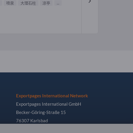
喷泉
大理石柱
凉亭
...
Exportpages International Network
Exportpages International GmbH
Becker-Göring-Straße 15
76307 Karlsbad
Germany