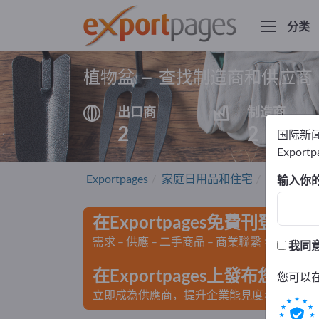
分类
植物盆 – 查找制造商和供应商
出口商
制造商
2
2
国际新
Export
Exportpages
家庭日用品和住宅
花园和露
输入你
在Exportpages免費刊登廣告
需求 – 供應 – 二手商品 – 商業聯繫 >> 由此開
我同
在Exportpages上發布您
您可以
立即成為供應商，提升企業能見度>> 點此發