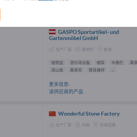
盆 供應商 (2)
GASPO Sportartikel- und
Gartenmöbel GmbH
生产厂家
奥地利
欧洲
植物盆
游乐场设备
棚架
木栅栏
桑
高山板
桑拿房
健身器材
...
更多信息-
该供应商的产品
Wonderful Stone Factory
生产厂家
中国
全球范围