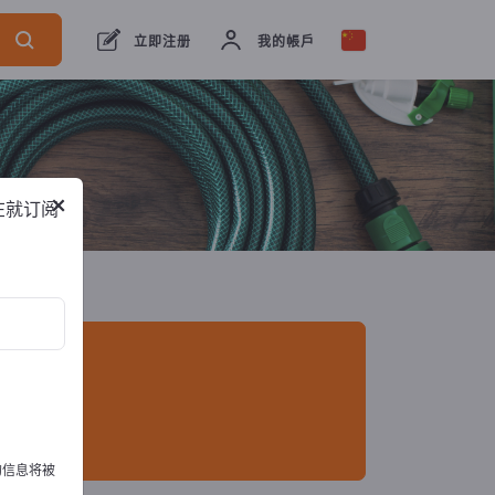
出口商
2
制造商
2
立即注册
我的帳戶
×
在就订阅
的信息将被