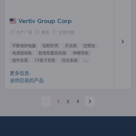
Vertiv Group Corp.
生产厂家
美国
全球范围
不断电供电器
铝制外壳
开关柜
控制台
电源接线板
配电柜散热风扇
伸缩导轨
组件支架
19英寸衣柜
控台系统
...
更多信息-
该供应商的产品
1
2
3