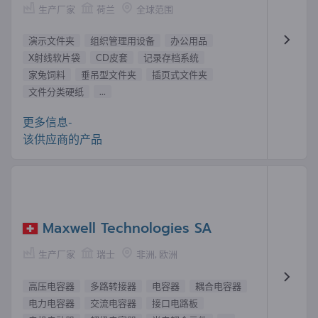
生产厂家
荷兰
全球范围
演示文件夹
组织管理用设备
办公用品
X射线软片袋
CD皮套
记录存档系统
家兔饲料
垂吊型文件夹
插页式文件夹
文件分类硬纸
...
更多信息-
该供应商的产品
Maxwell Technologies SA
生产厂家
瑞士
非洲, 欧洲
高压电容器
多路转接器
电容器
耦合电容器
电力电容器
交流电容器
接口电路板