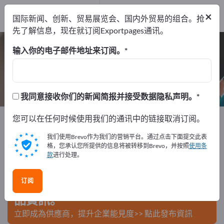
制造商
22
×
国际新闻、创新、贸易展览会、国内外贸易的组合。抢
经销商
1
先了解信息，现在就订阅Exportpages通讯。
电脑附件 – 查找制造商和供应商
输入你的电子邮件地址来订阅。
出口商
制造商
经销商
23
22
1
我同意接收你们的新闻简报并接受数据隐私声明。
Exportpages
您可以在任何时候使用我们的通讯中的链接取消订阅。
办公用品
电脑附件
我们使用Brevo作为我们的营销平台。通过点击下面提交此表
在Exportpages免費刊登廣告！
格，您承认您所提供的信息将被转移到Brevo，并按照
使用条
款
进行处理。
需求 – 供應 – 二手商品 – 商業聯繫 >> 由此開始
订阅
在Exportpages上發布您的公司與產
品資訊。
立即成為供應商，提升企業能見度>> 點此發布資訊