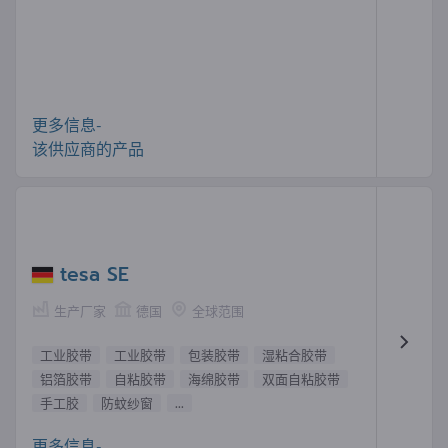
更多信息-
该供应商的产品
tesa SE
生产厂家
德国
全球范围
工业胶带
工业胶带
包装胶带
湿粘合胶带
铝箔胶带
自粘胶带
海绵胶带
双面自粘胶带
手工胶
防蚊纱窗
...
更多信息-