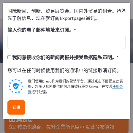
制造商
3
×
国际新闻、创新、贸易展览会、国内外贸易的组合。抢
经销商
1
先了解信息，现在就订阅Exportpages通讯。
工业胶带 – 查找制造商和供应商
输入你的电子邮件地址来订阅。
出口商
制造商
经销商
4
3
1
我同意接收你们的新闻简报并接受数据隐私声明。
Exportpages
您可以在任何时候使用我们的通讯中的链接取消订阅。
化学和制药
粘合剂技术
工业胶带
我们使用Brevo作为我们的营销平台。通过点击下面提交此表
在Exportpages免費刊登廣告！
格，您承认您所提供的信息将被转移到Brevo，并按照
使用条
款
进行处理。
需求 – 供應 – 二手商品 – 商業聯繫 >> 由此開始
订阅
在Exportpages上發布您的公司與產
品資訊。
立即成為供應商，提升企業能見度>> 點此發布資訊