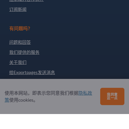
订阅新闻
有问题吗？
问题和回答
我们提供的服务
关于我们
给Exportpages发送消息
Exportpages International Network
使用本网站，即表示您同意我们根据
隐私政
我同意
这一点
策
使用cookies。
Exportpages International GmbH
Becker-Göring-Straße 15
76307 Karlsbad
Germany