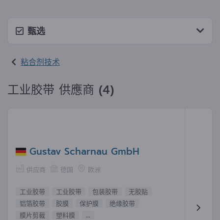
甄选
粘合剂技术
工业胶带 供應商 (4)
Gustav Scharnau GmbH
供应商
德国
欧洲
工业胶带
工业胶带
包装胶带
无胶贴
铝箔胶带
胶膜
保护膜
绝缘胶带
膜片剪裁
塑料膜
...