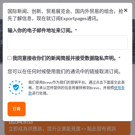
经销商
1
×
国际新闻、创新、贸易展览会、国内外贸易的组合。抢
服务提供商
1
先了解信息，现在就订阅Exportpages通讯。
集装箱物流 – 查找制造商和供应商
输入你的电子邮件地址来订阅。
出口商
经销商
服务提供商
2
1
1
我同意接收你们的新闻简报并接受数据隐私声明。
Exportpages
您可以在任何时候使用我们的通讯中的链接取消订阅。
商务服务
发送与运输
集装箱物流
我们使用Brevo作为我们的营销平台。通过点击下面提交此表
在Exportpages免費刊登廣告！
格，您承认您所提供的信息将被转移到Brevo，并按照
使用条
款
进行处理。
需求 – 供應 – 二手商品 – 商業聯繫 >> 由此開始
订阅
在Exportpages上發布您的公司與產
品資訊。
立即成為供應商，提升企業能見度>> 點此發布資訊