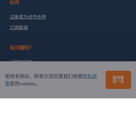
伙伴
注册成为合作伙伴
订阅新闻
有问题吗？
问题和回答
我们提供的服务
使用本网站，即表示您同意我们根据
隐私政
我同意
这一点
策
关于我们
使用cookies。
给Exportpages发送消息
Exportpages International Network
Exportpages International GmbH
Becker-Göring-Straße 15