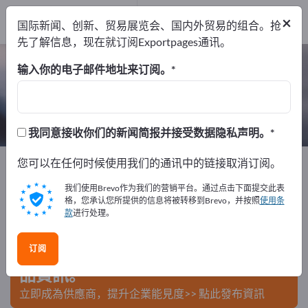
制造商
25
×
国际新闻、创新、贸易展览会、国内外贸易的组合。抢
经销商
3
先了解信息，现在就订阅Exportpages通讯。
粘合剂技术 – 查找制造商和供应商
输入你的电子邮件地址来订阅。
出口商
制造商
经销商
28
25
3
我同意接收你们的新闻简报并接受数据隐私声明。
Exportpages
您可以在任何时候使用我们的通讯中的链接取消订阅。
化学和制药
粘合剂技术
我们使用Brevo作为我们的营销平台。通过点击下面提交此表
在Exportpages免費刊登廣告！
格，您承认您所提供的信息将被转移到Brevo，并按照
使用条
款
进行处理。
需求 – 供應 – 二手商品 – 商業聯繫 >> 由此開始
订阅
在Exportpages上發布您的公司與產
品資訊。
立即成為供應商，提升企業能見度>> 點此發布資訊