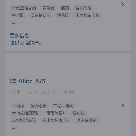
分散型粘合剂
建筑胶
底漆
装饰砂浆
密封胶
瓷砖粘结剂
地毯胶
木地板镶嵌胶
...
更多信息-
该供应商的产品
Alloc A/S
生产厂家
挪威
全球范围
木地板
复合地板
工程木地板
木地板油漆蒙护
阻尼隔音毡
踢脚线
木地板镶嵌胶
实木地板清洁剂
蒸汽缓凝剂
...