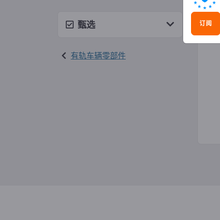
有轨
甄选
订阅
有轨车辆零部件