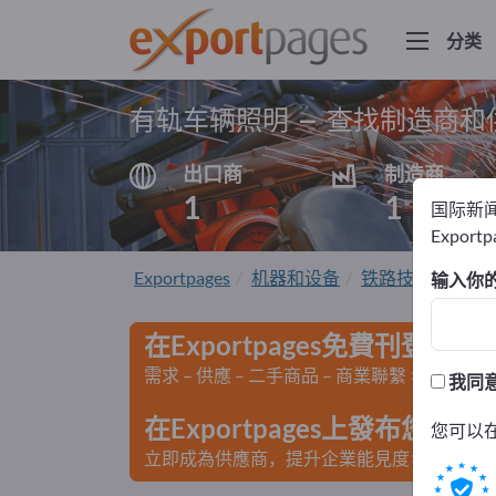
分类
有轨车辆照明 – 查找制造商和
出口商
制造商
1
1
国际新
Export
Exportpages
机器和设备
铁路技术
有轨
输入你
在Exportpages免費刊登廣告
需求 – 供應 – 二手商品 – 商業聯繫 >> 由此開
我同
在Exportpages上發布您
您可以
立即成為供應商，提升企業能見度>> 點此發