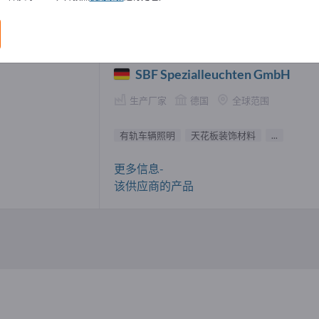
车辆照明 供應商 (1)
SBF Spezialleuchten GmbH
生产厂家
德国
全球范围
有轨车辆照明
天花板装饰材料
...
更多信息-
该供应商的产品