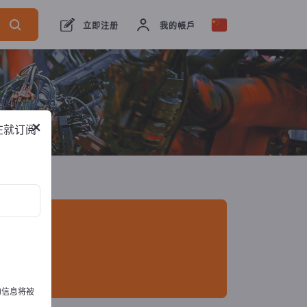
出口商
1
制造商
1
立即注册
我的帳戶
×
在就订阅
的信息将被