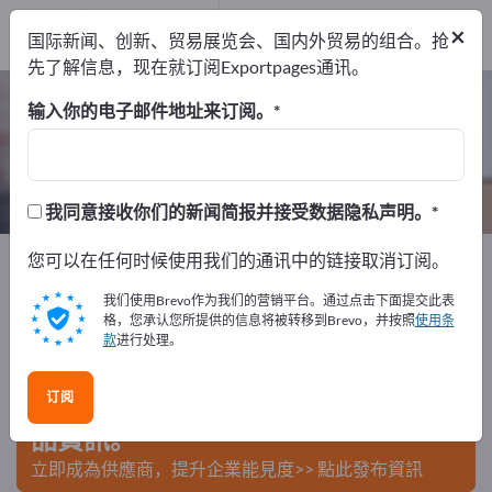
出口商
4
×
国际新闻、创新、贸易展览会、国内外贸易的组合。抢
制造商
4
先了解信息，现在就订阅Exportpages通讯。
一次性托盘 – 查找制造商和供应商
输入你的电子邮件地址来订阅。
出口商
制造商
4
4
我同意接收你们的新闻简报并接受数据隐私声明。
Exportpages
您可以在任何时候使用我们的通讯中的链接取消订阅。
运输与包装
托盘
一次性托盘
我们使用Brevo作为我们的营销平台。通过点击下面提交此表
在Exportpages免費刊登廣告！
格，您承认您所提供的信息将被转移到Brevo，并按照
使用条
款
进行处理。
需求 – 供應 – 二手商品 – 商業聯繫 >> 由此開始
订阅
在Exportpages上發布您的公司與產
品資訊。
立即成為供應商，提升企業能見度>> 點此發布資訊