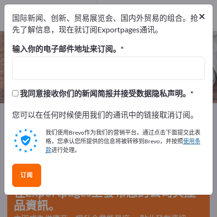
出口商
2
×
国际新闻、创新、贸易展览会、国内外贸易的组合。抢
制造商
2
先了解信息，现在就订阅Exportpages通讯。
咖啡杯 – 查找制造商和供应商
输入你的电子邮件地址来订阅。
出口商
制造商
2
2
我同意接收你们的新闻简报并接受数据隐私声明。
Exportpages
您可以在任何时候使用我们的通讯中的链接取消订阅。
家庭日用品和住宅
家庭日用品
咖啡杯
我们使用Brevo作为我们的营销平台。通过点击下面提交此表
格，您承认您所提供的信息将被转移到Brevo，并按照
使用条
款
进行处理。
在Exportpages免費刊登廣告！
需求 – 供應 – 二手商品 – 商業聯繫 >> 由此開始
订阅
在Exportpages上發布您的公司與產
品資訊。