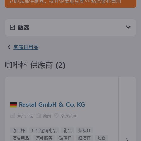
立即成為供應商，提升企業能見度>> 點此發布資訊
甄选
家庭日用品
咖啡杯 供應商 (2)
Rastal GmbH & Co. KG
生产厂家
德国
全球范围
咖啡杯
广告促销礼品
礼品
烟灰缸
酒店用品
茶叶服务
玻璃杯
红酒杯
烛台