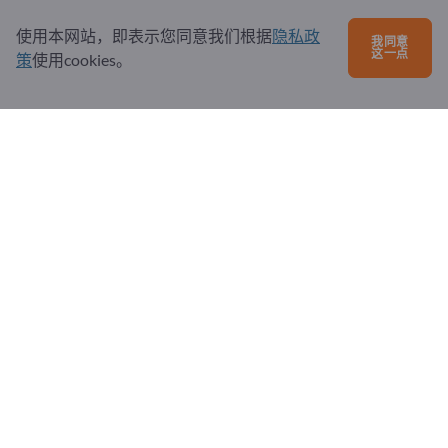
使用本网站，即表示您同意我们根据
隐私政
我同意
问题和回答
这一点
策
使用cookies。
我们提供的服务
关于我们
给Exportpages发送消息
Exportpages International Network
Exportpages International GmbH
Becker-Göring-Straße 15
76307 Karlsbad
Germany
Copyright © 2026 Exportpages International GmbH. All