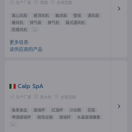
生产厂家
德国
全球范围
离心风扇
屋顶风机
軸流扇
壁扇
通风扇
暖风机
排气扇
换气机
箱式通风机
防爆风机
...
更多信息-
该供应商的产品
Calp SpA
生产厂家
意大利
全球范围
鱼类食品
玻璃杯
红酒杯
沙拉碗
花瓶
啤酒玻璃杯
剧场设施
玻璃杯
水晶玻璃雕像
...