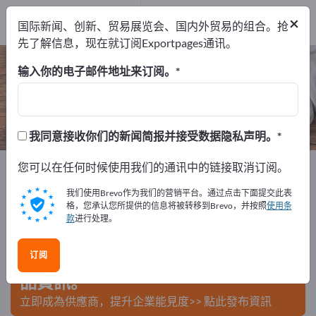
制造商
46
×
国际新闻、创新、贸易展览会、国内外贸易的组合。抢
经销商
1
先了解信息，现在就订阅Exportpages通讯。
家庭配件 – 查找制造商和供应商
输入你的电子邮件地址来订阅。
出口商
制造商
经销商
47
46
1
我同意接收你们的新闻简报并接受数据隐私声明。
Exportpages
您可以在任何时候使用我们的通讯中的链接取消订阅。
家庭日用品和住宅
家庭配件
我们使用Brevo作为我们的营销平台。通过点击下面提交此表
在Exportpages免費刊登廣告！
格，您承认您所提供的信息将被转移到Brevo，并按照
使用条
款
进行处理。
需求 – 供應 – 二手商品 – 商業聯繫 >> 由此開始
订阅
在Exportpages上發布您的公司與產
品資訊。
立即成為供應商，提升企業能見度>> 點此發布資訊