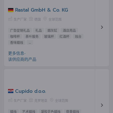
Rastal GmbH & Co. KG
生产厂家
德国
全球范围
广告促销礼品
礼品
烟灰缸
酒店用品
咖啡杯
茶叶服务
玻璃杯
红酒杯
烛台
香味蜡烛
...
更多信息-
该供应商的产品
Cupido d.o.o.
生产厂家
克罗地亚
全球范围
蜡烛
艺术蜡烛
凝胶花色蜡烛
祭奠蜡烛