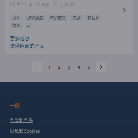
生产厂家
丹麦
全球范围
火炉
搪瓷涂层
壁炉配具
花盆
颗粒炉
壁炉
...
更多信息-
该供应商的产品
1
2
3
4
5
一般
条款和条件
隐私和Cookies