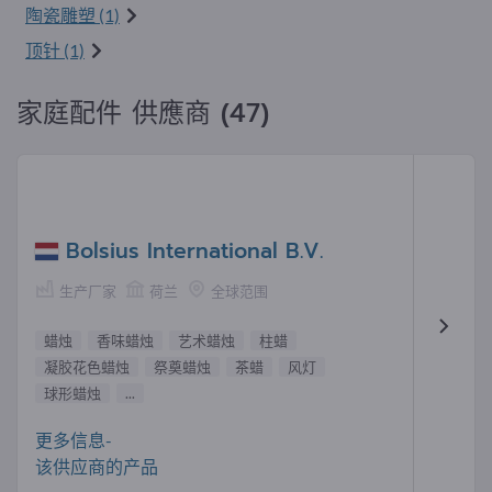
陶瓷雕塑 (1)
顶针 (1)
家庭配件 供應商 (47)
Bolsius International B.V.
生产厂家
荷兰
全球范围
蜡烛
香味蜡烛
艺术蜡烛
柱蜡
凝胶花色蜡烛
祭奠蜡烛
茶蜡
风灯
球形蜡烛
...
更多信息-
该供应商的产品