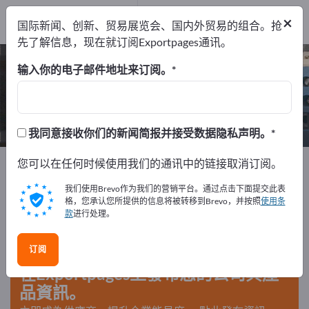
制造商
1
×
国际新闻、创新、贸易展览会、国内外贸易的组合。抢
服务提供商
1
先了解信息，现在就订阅Exportpages通讯。
烷基酚 – 查找制造商和供应商
输入你的电子邮件地址来订阅。
出口商
制造商
服务提供商
2
1
1
我同意接收你们的新闻简报并接受数据隐私声明。
Exportpages
您可以在任何时候使用我们的通讯中的链接取消订阅。
电气工程
激光技术
激光系统
烷基酚
我们使用Brevo作为我们的营销平台。通过点击下面提交此表
格，您承认您所提供的信息将被转移到Brevo，并按照
使用条
款
进行处理。
在Exportpages免費刊登廣告！
需求 – 供應 – 二手商品 – 商業聯繫 >> 由此開始
订阅
在Exportpages上發布您的公司與產
品資訊。