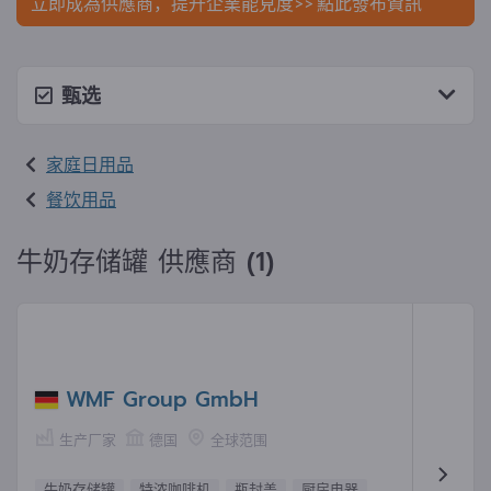
立即成為供應商，提升企業能見度>> 點此發布資訊
甄选
家庭日用品
餐饮用品
牛奶存储罐 供應商 (1)
WMF Group GmbH
生产厂家
德国
全球范围
牛奶存储罐
特浓咖啡机
瓶封盖
厨房电器