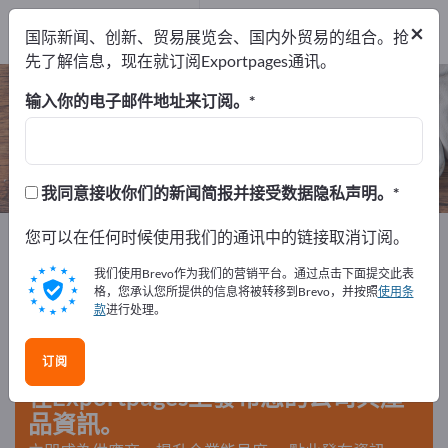
出口商
1
×
国际新闻、创新、贸易展览会、国内外贸易的组合。抢
制造商
1
先了解信息，现在就订阅Exportpages通讯。
牛奶存储罐 – 查找制造商和供应商
输入你的电子邮件地址来订阅。
出口商
制造商
1
1
我同意接收你们的新闻简报并接受数据隐私声明。
Exportpages
您可以在任何时候使用我们的通讯中的链接取消订阅。
家庭日用品和住宅
家庭日用品
牛奶存储罐
我们使用Brevo作为我们的营销平台。通过点击下面提交此表
格，您承认您所提供的信息将被转移到Brevo，并按照
使用条
款
进行处理。
在Exportpages免費刊登廣告！
需求 – 供應 – 二手商品 – 商業聯繫 >> 由此開始
订阅
在Exportpages上發布您的公司與產
品資訊。