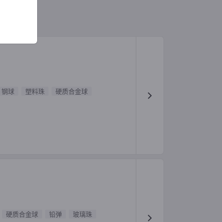
钢球
塑料珠
硬质合金球
硬质合金球
铅弹
玻璃珠