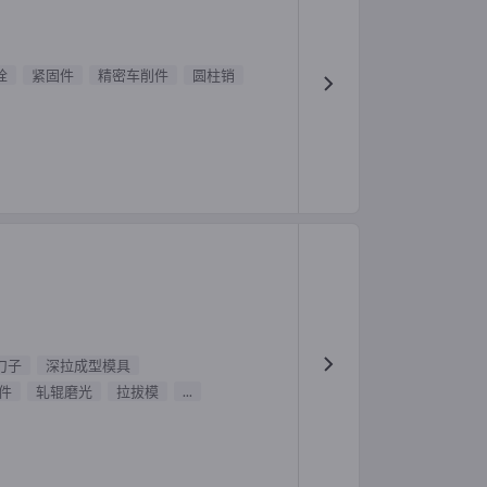
栓
紧固件
精密车削件
圆柱销
刀子
深拉成型模具
件
轧辊磨光
拉拔模
...