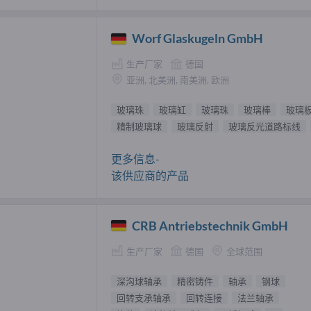
Worf Glaskugeln GmbH
生产厂家
德国
亚洲, 北美洲, 南美洲, 欧洲
玻璃珠
玻璃缸
玻璃珠
玻璃棒
玻璃
精制玻璃球
玻璃反射
玻璃反光道路标线
更多信息-
该供应商的产品
CRB Antriebstechnik GmbH
生产厂家
德国
全球范围
深沟球轴承
精密铸件
轴承
钢球
回转支承轴承
回转连接
法兰轴承