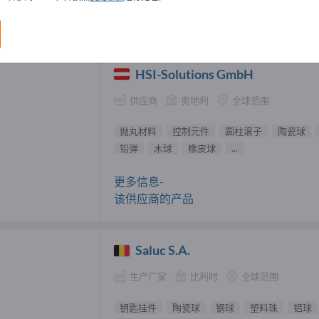
零件 供應商 (47)
HSI-Solutions GmbH
供应商
奥地利
全球范围
抛丸材料
控制元件
圆柱滚子
陶瓷球
铅弹
木球
橡皮球
...
更多信息-
该供应商的产品
Saluc S.A.
生产厂家
比利时
全球范围
钥匙挂件
陶瓷球
钢球
塑料珠
铝球