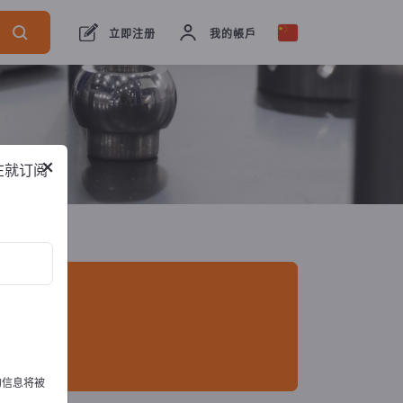
商
43
经销商
3
服务提供商
1
立即注册
我的帳戶
×
在就订阅
的信息将被