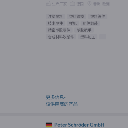
生产厂家
德国
非洲, 欧洲
注塑塑料
塑料铸模
塑料管件
技术塑件
样机
组件组装
精密塑胶零件
塑胶把手
合成材料吹塑件
塑料加工
...
更多信息-
该供应商的产品
Peter Schröder GmbH