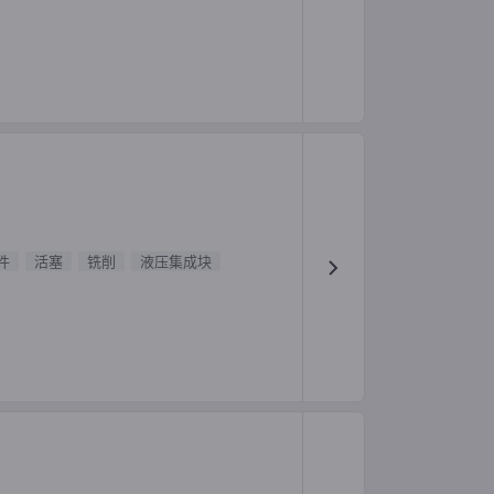
件
活塞
铣削
液压集成块