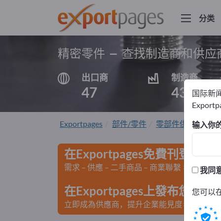
分类
精密零件 – 查找制造商和供应
出口商
制造商
47
43
国际新
Export
Exportpages
部件/零件
零部件供应商
精
输入你
在Exportpages免費刊登廣告
需求 – 供應 – 二手商品 – 商業聯繫 >> 由此開
我同
在Exportpages上發布您
您可以
立即成為供應商，提升企業能見度>> 點此發