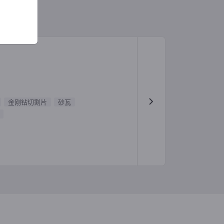
金刚钻切割片
砂瓦