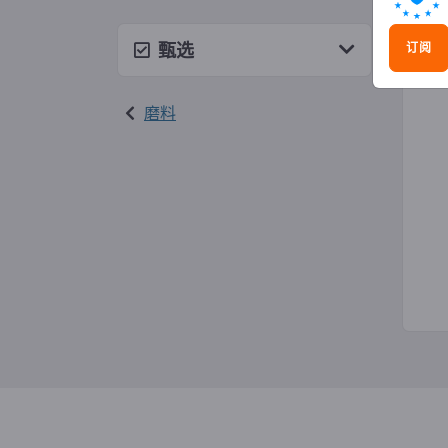
金刚
甄选
订阅
磨料