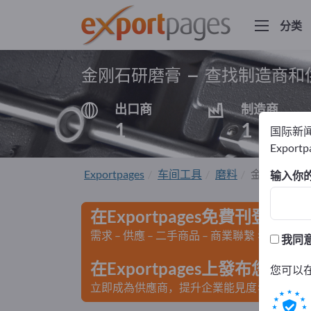
分类
金刚石研磨膏 – 查找制造商和
出口商
制造商
1
1
国际新
Export
Exportpages
车间工具
磨料
金刚石研磨
输入你
在Exportpages免費刊登廣告
需求 – 供應 – 二手商品 – 商業聯繫 >> 由此開
我同
在Exportpages上發布您
您可以
立即成為供應商，提升企業能見度>> 點此發