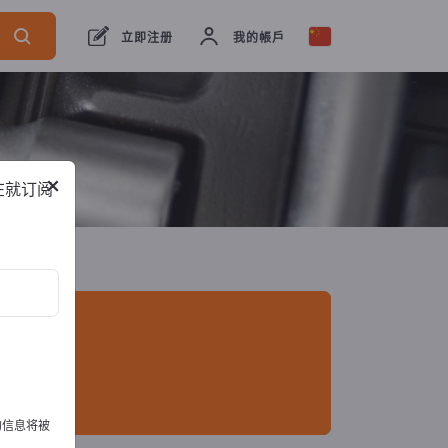
出口商
1
制造商
1
立即注册
我的帳戶
×
在就订阅
的信息将被