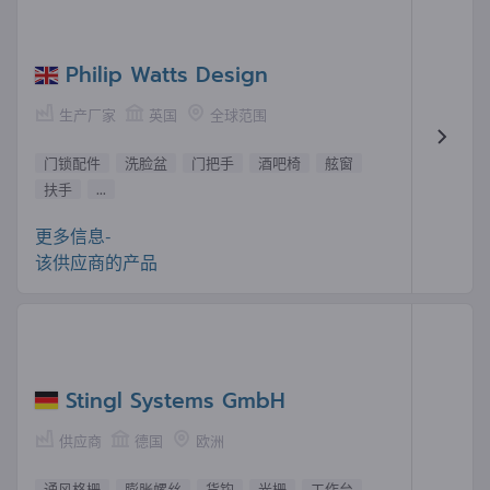
Philip Watts Design
生产厂家
英国
全球范围
门锁配件
洗脸盆
门把手
酒吧椅
舷窗
扶手
...
更多信息-
该供应商的产品
Stingl Systems GmbH
供应商
德国
欧洲
通风格栅
膨胀螺丝
货钩
光栅
工作台