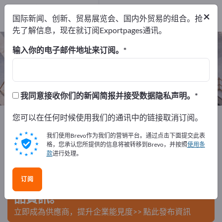
制造商
11
×
国际新闻、创新、贸易展览会、国内外贸易的组合。抢
经销商
2
先了解信息，现在就订阅Exportpages通讯。
楼梯 – 查找制造商和供应商
输入你的电子邮件地址来订阅。
出口商
制造商
经销商
13
11
2
我同意接收你们的新闻简报并接受数据隐私声明。
Exportpages
您可以在任何时候使用我们的通讯中的链接取消订阅。
建筑行业
构件
楼梯
我们使用Brevo作为我们的营销平台。通过点击下面提交此表
在Exportpages免費刊登廣告！
格，您承认您所提供的信息将被转移到Brevo，并按照
使用条
款
进行处理。
需求 – 供應 – 二手商品 – 商業聯繫 >> 由此開始
订阅
在Exportpages上發布您的公司與產
品資訊。
立即成為供應商，提升企業能見度>> 點此發布資訊