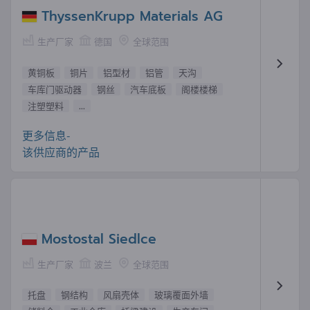
ThyssenKrupp Materials AG
生产厂家
德国
全球范围
黄铜板
铜片
铝型材
铝管
天沟
车库门驱动器
钢丝
汽车底板
阁楼楼梯
注塑塑料
...
更多信息-
该供应商的产品
Mostostal Siedlce
生产厂家
波兰
全球范围
托盘
钢结构
风扇壳体
玻璃覆面外墙