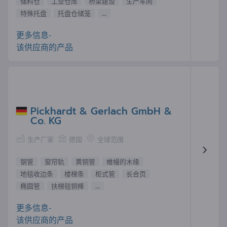
储料仓
工业仓库
桥梁建设
生产车间
特殊托盘
托盘仓储笼
...
更多信息-
该供应商的产品
Pickhardt & Gerlach GmbH &
Co. KG
生产厂家
德国
全球范围
钢管
窗帘轨
黄铜管
帷幔的木缘
地毯收边条
楼梯条
柜式管
长合页
椭圆管
扶梯毯铜棒
...
更多信息-
该供应商的产品