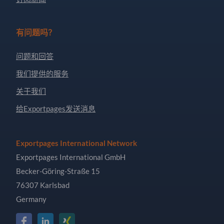
有问题吗？
问题和回答
我们提供的服务
关于我们
给Exportpages发送消息
Exportpages International Network
Exportpages International GmbH
Becker-Göring-Straße 15
76307 Karlsbad
Germany