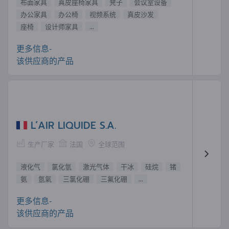
布面家具
真皮座椅家具
凳子
会议室设备
办公家具
办公椅
视频系统
真皮沙发
座椅
设计师家具
...
更多信息-
该供应商的产品
L’AIR LIQUIDE S.A.
生产厂家
法国
全球范围
液化气
氯化氫
激光气体
干冰
硅烷
锗
氨
氬氣
三氯化硼
三氟化硼
...
更多信息-
该供应商的产品