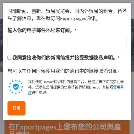
6
制造商
×
国际新闻、创新、贸易展览会、国内外贸易的组合。抢
6
先了解信息，现在就订阅Exportpages通讯。
Technical equipment for events –
输入你的电子邮件地址来订阅。
查找制造商和供应商
出口商
制造商
我同意接收你们的新闻简报并接受数据隐私声明。
6
6
您可以在任何时候使用我们的通讯中的链接取消订阅。
Exportpages
商务服务
我们使用Brevo作为我们的营销平台。通过点击下面提交此表
Technical equipment for events
格，您承认您所提供的信息将被转移到Brevo，并按照
使用条
款
进行处理。
在Exportpages免費刊登廣告！
订阅
需求 – 供應 – 二手商品 – 商業聯繫 >> 由此開始
在Exportpages上發布您的公司與產