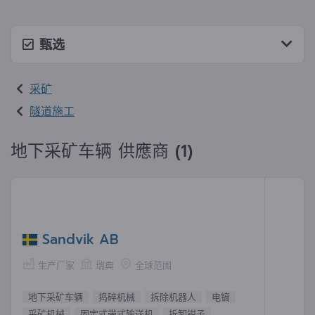
甄选
采矿
隧道施工
地下采矿车辆 供應商 (1)
Sandvik AB
生产厂家
瑞典
全球范围
地下采矿车辆
捣碎机械
拆除机器人
电镐
采矿机械
固定式带式输送机
拆卸钳子