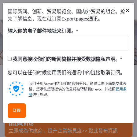
出口商
1
×
国际新闻、创新、贸易展览会、国内外贸易的组合。抢
制造商
1
先了解信息，现在就订阅Exportpages通讯。
地下采矿车辆 – 查找制造商和供应商
输入你的电子邮件地址来订阅。
出口商
制造商
1
1
我同意接收你们的新闻简报并接受数据隐私声明。
Exportpages
您可以在任何时候使用我们的通讯中的链接取消订阅。
原材料＆物料
采矿
地下采矿车辆
我们使用Brevo作为我们的营销平台。通过点击下面提交此表
在Exportpages免費刊登廣告！
格，您承认您所提供的信息将被转移到Brevo，并按照
使用条
款
进行处理。
需求 – 供應 – 二手商品 – 商業聯繫 >> 由此開始
订阅
在Exportpages上發布您的公司與產
品資訊。
立即成為供應商，提升企業能見度>> 點此發布資訊