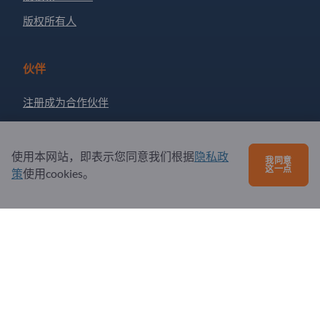
版权所有人
伙伴
注册成为合作伙伴
订阅新闻
使用本网站，即表示您同意我们根据
隐私政
我同意
这一点
策
使用cookies。
有问题吗？
问题和回答
我们提供的服务
关于我们
给Exportpages发送消息