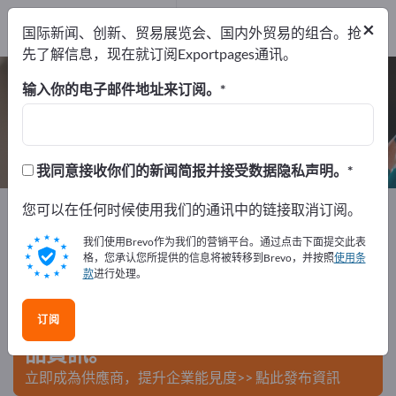
制造商
4
×
国际新闻、创新、贸易展览会、国内外贸易的组合。抢
经销商
1
先了解信息，现在就订阅Exportpages通讯。
圆珠笔 – 查找制造商和供应商
输入你的电子邮件地址来订阅。
出口商
制造商
经销商
5
4
1
我同意接收你们的新闻简报并接受数据隐私声明。
Exportpages
您可以在任何时候使用我们的通讯中的链接取消订阅。
办公用品
记录仪
圆珠笔
我们使用Brevo作为我们的营销平台。通过点击下面提交此表
在Exportpages免費刊登廣告！
格，您承认您所提供的信息将被转移到Brevo，并按照
使用条
款
进行处理。
需求 – 供應 – 二手商品 – 商業聯繫 >> 由此開始
订阅
在Exportpages上發布您的公司與產
品資訊。
立即成為供應商，提升企業能見度>> 點此發布資訊