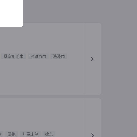
桑拿用毛巾
沙滩浴巾
洗澡巾
巾
浴袍
儿童床单
枕头