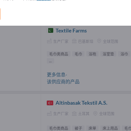
类商品 供應商 (2)
Textile Farms
生产厂家
巴基斯坦
全球范围
毛巾类商品
毛巾
浴袍
浴室垫
浴巾
...
更多信息-
该供应商的产品
Altinbasak Tekstil A.S.
生产厂家
土耳其
全球范围
毛巾类商品
被子
床单
床上用品
毛