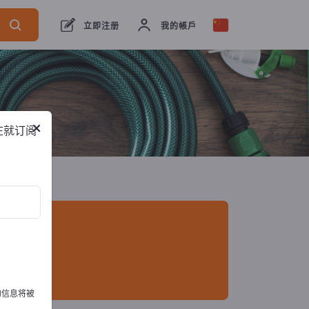
出口商
2
制造商
2
立即注册
我的帳戶
×
在就订阅
的信息将被