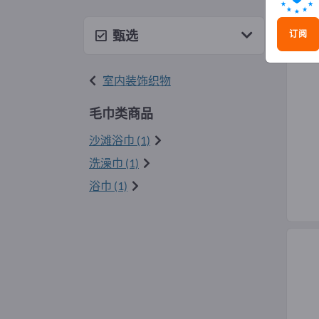
毛巾
甄选
订阅
室内装饰织物
毛巾类商品
沙滩浴巾 (1)
洗澡巾 (1)
浴巾 (1)