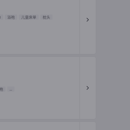
巾
浴袍
儿童床单
枕头
袍
...