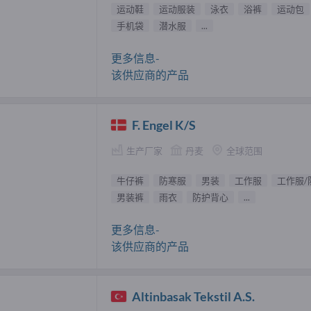
运动鞋
运动服装
泳衣
浴裤
运动包
手机袋
潜水服
...
更多信息-
该供应商的产品
F. Engel K/S
生产厂家
丹麦
全球范围
牛仔裤
防寒服
男装
工作服
工作服/
男装裤
雨衣
防护背心
...
更多信息-
该供应商的产品
Altinbasak Tekstil A.S.