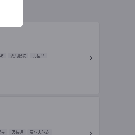
嘴
婴儿服装
比基尼
腰带
男装裤
高尔夫球衣