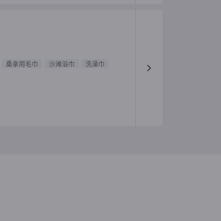
桑拿用毛巾
沙滩浴巾
洗澡巾