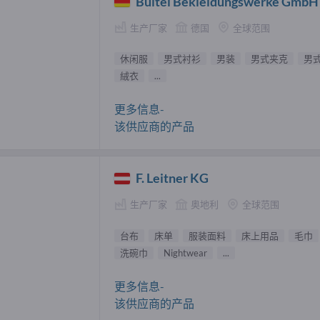
Bültel Bekleidungswerke GmbH
生产厂家
德国
全球范围
休闲服
男式衬衫
男装
男式夹克
男
絨衣
...
更多信息-
该供应商的产品
F. Leitner KG
生产厂家
奥地利
全球范围
台布
床单
服装面料
床上用品
毛巾
洗碗巾
Nightwear
...
更多信息-
该供应商的产品