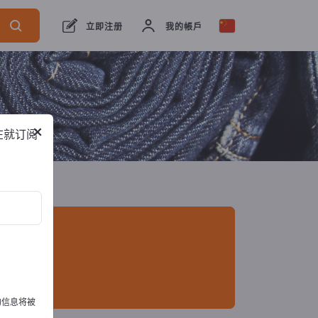
出口商
10
制造商
10
立即注册
我的帳戶
×
在就订阅
的信息将被