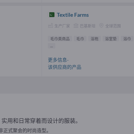
Textile Farms
生产厂家
巴基斯坦
全球范围
毛巾类商品
毛巾
浴袍
浴室垫
浴巾
...
更多信息-
该供应商的产品
、实用和日常穿着而设计的服装。
非正式聚会的时尚造型。