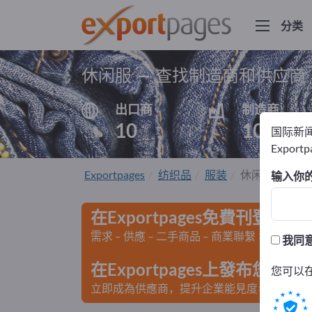
分类
休闲服 – 查找制造商和供应商
出口商
制造商
10
10
国际新
Export
Exportpages
纺织品
服装
休闲服
输入你
在Exportpages免費刊登廣告
需求 – 供應 – 二手商品 – 商業聯繫 >> 由此開
我同
在Exportpages上發布您
您可以
立即成為供應商，提升企業能見度>> 點此發