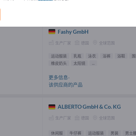
服 供應商 (10)
Fashy GmbH
生产厂家
德国
全球范围
运动服装
乳瓶
泳衣
浴裤
浴鞋
围
橡皮奶头
太阳镜
...
更多信息-
该供应商的产品
ALBERTO GmbH & Co. KG
生产厂家
德国
全球范围
休闲服
牛仔裤
运动服装
男装
男士