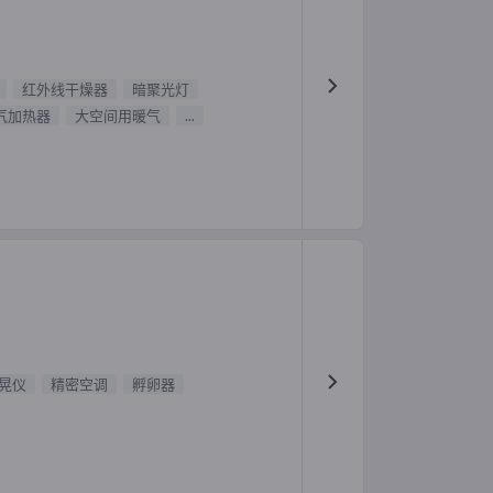
红外线干燥器
暗聚光灯
气加热器
大空间用暖气
...
晃仪
精密空调
孵卵器