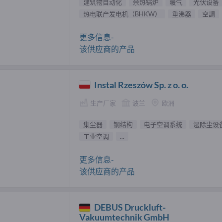
建筑物自动化
余热锅炉
暖气
光伏设备
热电联产发电机（BHKW）
重沸器
空調
更多信息-
该供应商的产品
Instal Rzeszów Sp. z o. o.
生产厂家
波兰
欧洲
集尘器
钢结构
电子空调系统
湿除尘设
工业空调
...
更多信息-
该供应商的产品
DEBUS Druckluft-
Vakuumtechnik GmbH