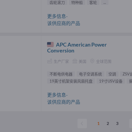
齿轮滚刀
特种船
客轮
...
更多信息-
该供应商的产品
APC American Power
Conversion
生产厂家
美国
全球范围
不断电供电器
电子空调系统
空調
ZSV
19英寸机架安装风扇托盘
19寸USV设备
更多信息-
该供应商的产品
1
2
3