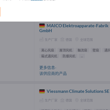
 供應商 (21)
MAICO Elektroapparate-Fabrik
GmbH
生产厂家
德国
全球范围
离心风扇
屋顶风机
軸流扇
壁扇
通
箱式通风机
防爆风机
...
更多信息-
该供应商的产品
Viessmann Climate Solutions SE
生产厂家
德国
全球范围