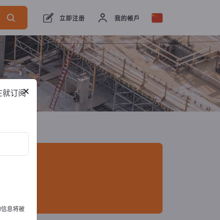
口商
21
制造商
18
经销商
3
立即注册
我的帳戶
×
在就订阅
的信息将被