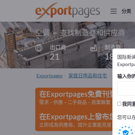
分类
空调 – 查找制造商和供应商
出口商
制造商
21
18
国际新
Export
Exportpages
家庭日用品和住宅
电子家电
输入你
在Exportpages免費刊登廣告
需求 – 供應 – 二手商品 – 商業聯繫 >> 由此開
我同
在Exportpages上發布您
您可以
立即成為供應商，提升企業能見度>> 點此發