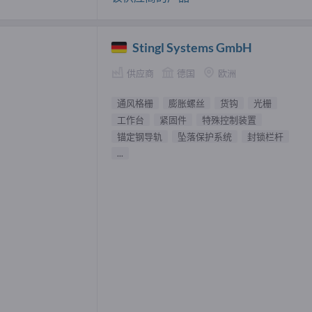
Stingl Systems GmbH
供应商
德国
欧洲
通风格栅
膨胀螺丝
货钩
光栅
工作台
紧固件
特殊控制装置
锚定钢导轨
坠落保护系统
封锁栏杆
...