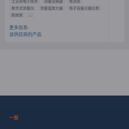
工业用电子技术
测量变换器
电流表
数字式测量仪
测量值放大器
电子设备仪器仪表
欧姆表
...
更多信息-
该供应商的产品
一般