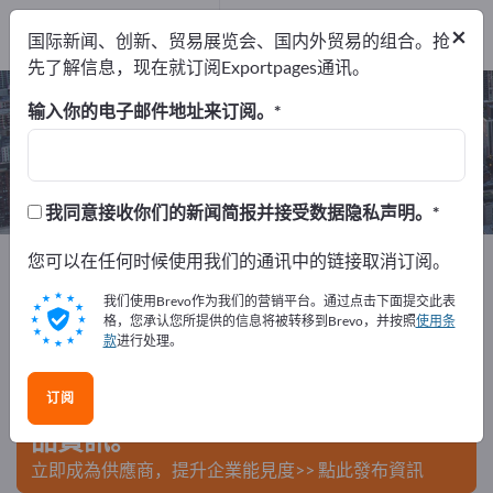
出口商
4
×
国际新闻、创新、贸易展览会、国内外贸易的组合。抢
制造商
4
先了解信息，现在就订阅Exportpages通讯。
电子显影装置 – 查找制造商和供应商
输入你的电子邮件地址来订阅。
出口商
制造商
4
4
我同意接收你们的新闻简报并接受数据隐私声明。
Exportpages
您可以在任何时候使用我们的通讯中的链接取消订阅。
商务服务
产品设计
电子显影装置
我们使用Brevo作为我们的营销平台。通过点击下面提交此表
在Exportpages免費刊登廣告！
格，您承认您所提供的信息将被转移到Brevo，并按照
使用条
款
进行处理。
需求 – 供應 – 二手商品 – 商業聯繫 >> 由此開始
订阅
在Exportpages上發布您的公司與產
品資訊。
立即成為供應商，提升企業能見度>> 點此發布資訊