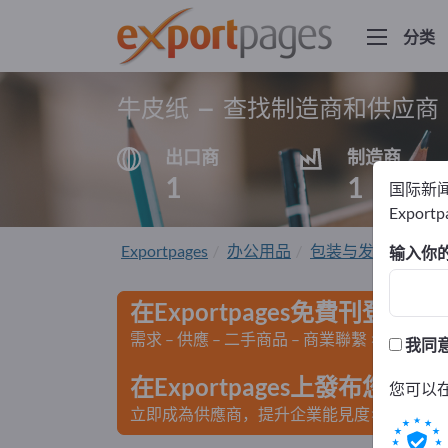
分类
牛皮纸 – 查找制造商和供应商
出口商
制造商
1
1
国际新
Export
Exportpages
办公用品
包装与发运
包装
输入你
在Exportpages免費刊登廣告
需求 – 供應 – 二手商品 – 商業聯繫 >> 由此開
我同
在Exportpages上發布您
您可以
立即成為供應商，提升企業能見度>> 點此發