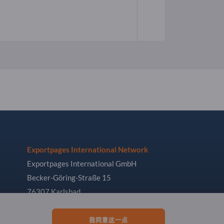
Exportpages International Network
Exportpages International GmbH
Becker-Göring-Straße 15
76307 Karlsbad
Germany
我同意这一点