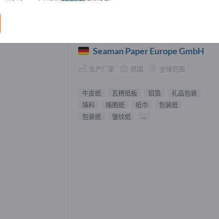
纸 供應商 (1)
Seaman Paper Europe GmbH
生产厂家
德国
全球范围
牛皮纸
瓦楞纸板
铝箔
礼品包装
填料
描图纸
纸巾
包装纸
包装纸
皱纹纸
...