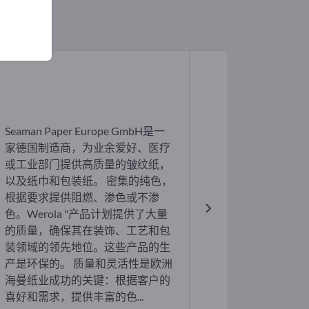
Seaman Paper Europe GmbH是一
家德国制造商，为业余爱好、医疗
或工业部门提供高质量的皱纹纸，
以及纸巾和包装纸。 密集的纯色，
根据要求提供阻燃、渗色或不渗
色。Werola "产品计划提供了大量
的质量，确保其在装饰、工艺和包
装领域的领先地位。这些产品的生
产是环保的。 质量和灵活性是欧洲
海曼纸业成功的关键：根据客户的
喜好和需求，提供丰富的色...