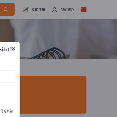
出口商
1
制造商
1
立即注册
我的帳戶
×
在就订阅
的信息将被