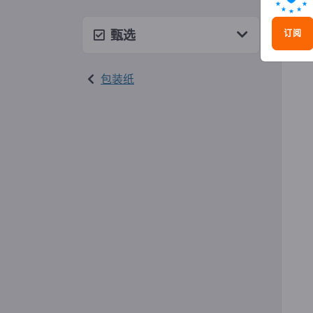
牛皮
甄选
订阅
包装纸