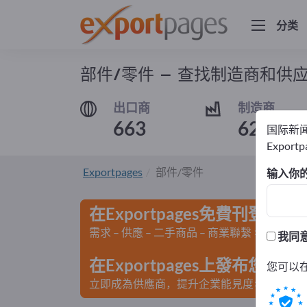
分类
部件/零件 – 查找制造商和供
出口商
制造商
663
623
国际新
Export
Exportpages
部件/零件
输入你
在Exportpages免費刊登廣告
需求 – 供應 – 二手商品 – 商業聯繫 >> 由此開
我同
在Exportpages上發布您
您可以
立即成為供應商，提升企業能見度>> 點此發