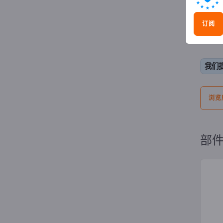
广
订阅
遴选。
我们
浏览
部件