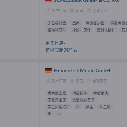
SCHLÖSSER GmbH & Co. KG
生产厂家
德国
全球范围
无石棉衬垫
垫圈
金属密封垫
橡胶金属
精准冲压件
橡胶冲压件
塑料铣削件
石
更多信息-
该供应商的产品
Heimerle + Meule GmbH
生产厂家
德国
全球范围
贵金属回收
精密铸件
金属精炼
回收贵金属
金锻造必备品
贵金属精炼厂
銀
黄金
鉑金屬
钯
...