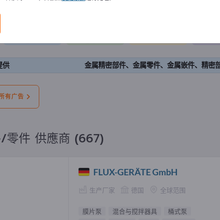
告
我们提供
我们有需要
二手的
空
提供
金属精密部件、金属零件、金属嵌件、精密
所有广告
/零件 供應商 (667)
FLUX-GERÄTE GmbH
生产厂家
德国
全球范围
膜片泵
混合与搅拌器具
桶式泵