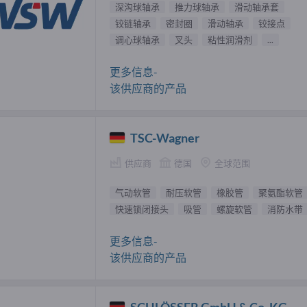
深沟球轴承
推力球轴承
滑动轴承套
铰链轴承
密封圈
滑动轴承
铰接点
调心球轴承
叉头
粘性润滑剂
...
更多信息-
该供应商的产品
TSC-Wagner
供应商
德国
全球范围
气动软管
耐压软管
橡胶管
聚氨酯软管
快速锁闭接头
吸管
螺旋软管
消防水带
更多信息-
该供应商的产品