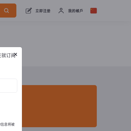
23
经销商
37
服务提供商
3
立即注册
我的帳戶
×
在就订阅
的信息将被