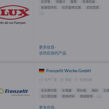
化学泵
流量计
酸泵
充填机械
高速搅拌机
化学旋转式泵
实验室泵
...
更多信息-
该供应商的产品
Frenzelit Werke GmbH
生产厂家
德国
全球范围
无石棉衬垫
补偿器
密封板
轴封
石
法兰密封圈
绝缘材料
绝缘胶带
...
更多信息-