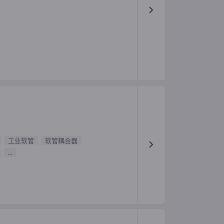
工业软管
软管耦合器
...