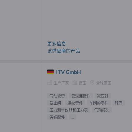
更多信息-
该供应商的产品
ITV GmbH
生产厂家
德国
全球范围
气动软管
管道连接件
减压器
截止阀
螺纹管件
车削的零件
球阀
压力测量仪器和压力表
气动接头
黄铜配件
...