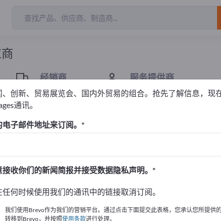
出口商
663
制造商
6
应商
经销商
服务提供商
37
3
闻、创新、贸易展览会、国内外贸易的组合。抢先了解信息，现
pages通讯。
的电子邮件地址来订阅。
！
始
意接收你们的新闻简报并接受数据隐私声明。
的公司與產品資訊。
在任何时候使用我们的通讯中的链接取消订阅。
布資訊
我们使用Brevo作为我们的营销平台。通过点击下面提交此表格，您承认您所提供
转移到Brevo，并按照
使用条款
进行处理。